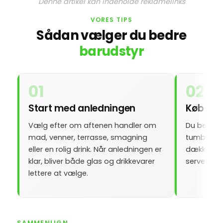
Denne artikel kan indeholde reklamelinks
VORES TIPS
Sådan vælger du bedre
barudstyr
01
02
Start med anledningen
Køb få 
Vælg efter om aftenen handler om
Du behøver
mad, venner, terrasse, smagning
tumblergla
eller en rolig drink. Når anledningen er
dækker ma
klar, bliver både glas og drikkevarer
servering
lettere at vælge.
SAMMENLIGN