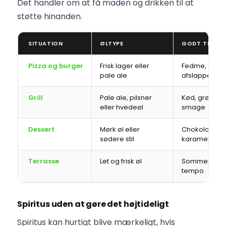
Det handler om at få maden og drikken til at
støtte hinanden.
SITUATION
ØLTYPE
GODT TIL
Pizza og burger
Frisk lager eller
Fedme, salt 
pale ale
afslappet m
Grill
Pale ale, pilsner
Kød, grønt o
eller hvedeøl
smage
Dessert
Mørk øl eller
Chokolade, k
sødere stil
karamelsma
Terrasse
Let og frisk øl
Sommer, snac
tempo
Spiritus uden at gøre det højtideligt
Spiritus kan hurtigt blive mærkeligt, hvis