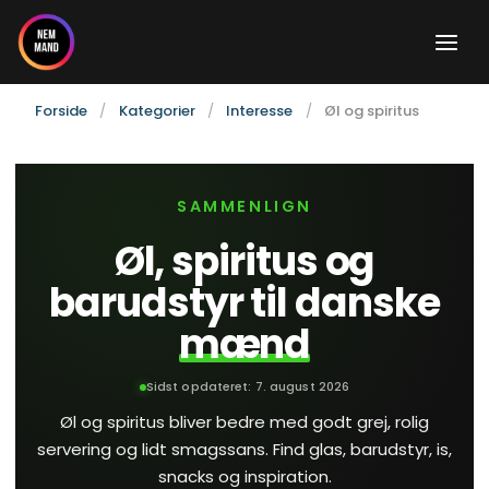
Gå
til
indholdet
Forside
Kategorier
Interesse
Øl og spiritus
SAMMENLIGN
Øl, spiritus og
barudstyr til danske
mænd
Sidst opdateret:
7. august 2026
Øl og spiritus bliver bedre med godt grej, rolig
servering og lidt smagssans. Find glas, barudstyr, is,
snacks og inspiration.