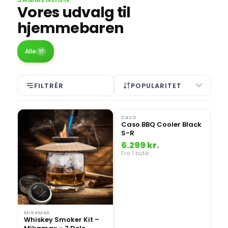
Vores udvalg til
hjemmebaren
Alle
17
FILTRÉR
POPULARITET
CASO
Caso BBQ Cooler Black
S-R
6.299 kr.
Fra 1 butik
MIKAMAX
Whiskey Smoker Kit –