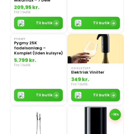
Mikamax – 7 Dele
209,95 kr.
Fra 1 butik
→
→
Til butik
Til butik
PYGMY
Pygmy 25K
fadølsanlæg –
Komplet (Uden kulsyre)
5.799 kr.
Fra 1 butik
COOLSTUFF
Elektrisk Vinilter
349 kr.
Fra 1 butik
→
→
Til butik
Til butik
-16%