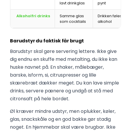
lavt drinkglas
pynt
Alkoholfri drinks
Samme glas
Drikken føles vo
som cocktails
alkohol
Barudstyr du faktisk får brugt
Barudstyr skal gøre servering lettere. Ikke give
dig endnu en skuffe med metalting, du ikke kan
huske navnet på. En shaker, målebæger,
barske, isform, si, citruspresser og lille
skærebræt dækker meget. Du kan lave simple
drinks, servere pænere og undgå at stå med
citronsaft på hele bordet.
Øl kræver mindre udstyr, men oplukker, køler,
glas, snackskåle og en god bakke gør stadig
noget. En hjemmebar skal være brugbar. Ikke