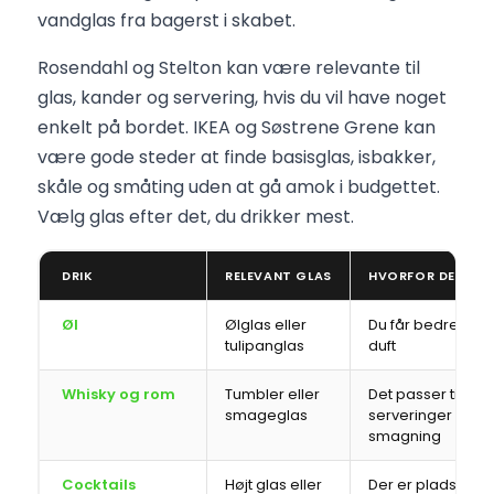
vandglas fra bagerst i skabet.
Rosendahl og Stelton kan være relevante til
glas, kander og servering, hvis du vil have noget
enkelt på bordet. IKEA og Søstrene Grene kan
være gode steder at finde basisglas, isbakker,
skåle og småting uden at gå amok i budgettet.
Vælg glas efter det, du drikker mest.
DRIK
RELEVANT GLAS
HVORFOR DET HJ
Øl
Ølglas eller
Du får bedre sk
tulipanglas
duft
Whisky og rom
Tumbler eller
Det passer til sm
smageglas
serveringer og 
smagning
Cocktails
Højt glas eller
Der er plads til is