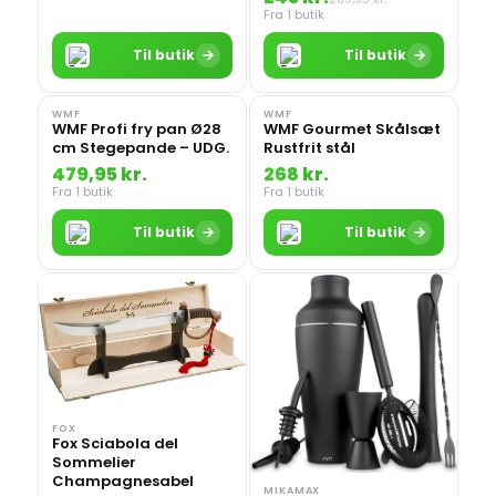
Fra 1 butik
→
→
Til butik
Til butik
WMF
WMF
WMF Profi fry pan Ø28
WMF Gourmet Skålsæt
cm Stegepande – UDG.
Rustfrit stål
479,95 kr.
268 kr.
Fra 1 butik
Fra 1 butik
→
→
Til butik
Til butik
FOX
Fox Sciabola del
Sommelier
Champagnesabel
MIKAMAX