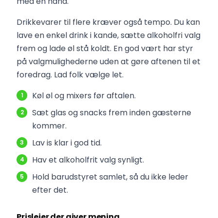
med én hånd.
Drikkevarer til flere kræver også tempo. Du kan
lave en enkel drink i kande, sætte alkoholfri valg
frem og lade øl stå koldt. En god vært har styr
på valgmulighederne uden at gøre aftenen til et
foredrag. Lad folk vælge let.
Køl øl og mixers før aftalen.
Sæt glas og snacks frem inden gæsterne
kommer.
Lav is klar i god tid.
Hav et alkoholfrit valg synligt.
Hold barudstyret samlet, så du ikke leder
efter det.
Prislejer der giver mening