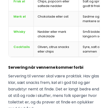
Frisk øl
Chips, popcorn eller
Salt og sprødh
saltede nødder
godt til friskhed
Mørk øl
Chokolade eller ost
Sødme og fyld
mørkere smag
Whisky
Nødder eller mørk
Små bidder pass
chokolade
langsom server
Cocktails
Oliven, citrus snacks
Syre, salt og is s
eller chips
sammen
Servering når vennerne kommer forbi
Servering til venner skal være praktisk. Hav glas
klar, sæt snacks frem, køl øl i god tid og gør
barudstyr nemt at finde. Det er langt bedre end
at stå og rode i skuffer, mens folk spørger hvor
toilettet er, og du prøver at finde en oplukker