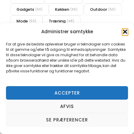
Gadgets
Køkken
Outdoor
(50)
(56)
(50)
Mode
Træning
(53)
(48)
Administrer samtykke
Se alle kategorier →
For at give de bedste oplevelser bruger vi teknologier som cookies
UDFORSK
til at gemme og/eller få adgang til enhedsoplysninger. Samtykke
til disse teknologier vil give os mulighed for at behandle data
Udforsk mere på NEMMAND
såsom browseradfærd eller unikke id'er på dette websted. Hvis du
ikke giver samtykke eller trækker dit samtykke tilbage, kan det
påvirke visse funktioner og funktioner negativt.
Find øl og spiritus via materialer, egenskaber og andre
filtre — eller udforsk gaveideer, bedst-i-test og
artikler.
ACCEPTER
🎁
🏆
📰
Gaveideer
Bedst i test
Artikler
AFVIS
SE PRÆFERENCER
KVALITETSSIKRING
Sådan udvælger vi brugbart