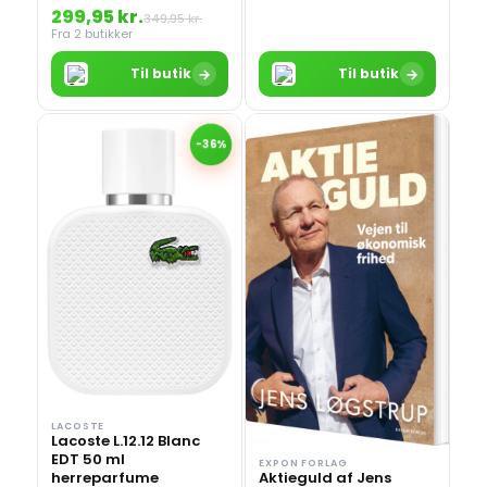
299,95 kr.
349,95 kr.
Fra 2 butikker
→
→
Til butik
Til butik
-36%
LACOSTE
Lacoste L.12.12 Blanc
EDT 50 ml
EXPON FORLAG
herreparfume
Aktieguld af Jens