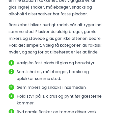
en lille station i køkkenet. Det vigtigste er, at
glas, isgrej, shaker, målebæger, snacks og
alkoholfri alternativer har faste pladser.
Barskabet bliver hurtigt rodet, når alt ryger ind
samme sted. Flasker du aldrig bruger, gamle
mixers og støvede glas gør ikke aftenen bedre.
Hold det simpelt. Vælg få kategorier, du faktisk
nyder, og sørg for at tilbehøret er let at finde.
Vælg én fast plads til glas og barudstyr.
Saml shaker, målebæger, barske og
oplukker samme sted.
Gem mixers og snacks i nærheden.
Hold styr på is, citrus og pynt før gæsterne
kommer.
Ryd gamle flasker og tomme dåser væk