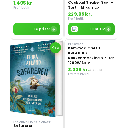
Cocktail Shaker Sæt –
1.495 kr.
Sort – Mikamax
Fra 1 butik
229,95 kr.
Fra 1 butik
→
→
Se priser
Til butik
KENWOOD
Kenwood Chef XL
-14%
-55%
KVL4100S
Køkkenmaskine 6.7liter
1200W Sølv
2.039 kr.
4.499 kr.
Fra 2 butikker
INFORMATIONS FORLAG
Søfareren