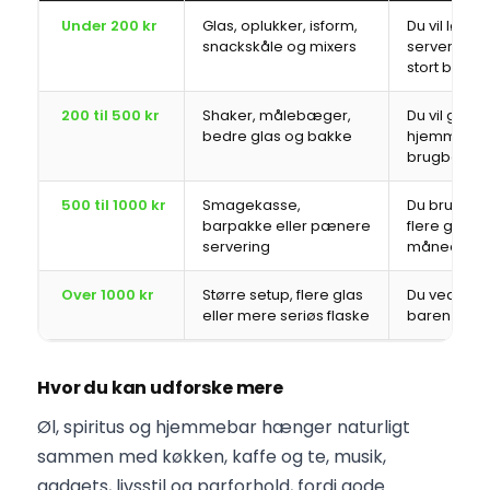
Under 200 kr
Glas, oplukker, isform,
Du vil løfte
snackskåle og mixers
serveringe
stort budge
200 til 500 kr
Shaker, målebæger,
Du vil gøre
bedre glas og bakke
hjemmebar
brugbar
500 til 1000 kr
Smagekasse,
Du bruger u
barpakke eller pænere
flere gang
servering
måneden
Over 1000 kr
Større setup, flere glas
Du ved præ
eller mere seriøs flaske
baren man
Hvor du kan udforske mere
Øl, spiritus og hjemmebar hænger naturligt
sammen med køkken, kaffe og te, musik,
gadgets, livsstil og parforhold, fordi gode