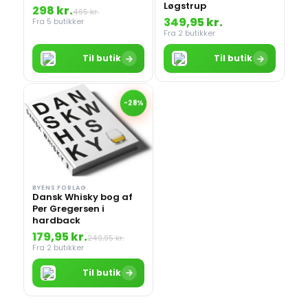
Løgstrup
298 kr.
465 kr.
349,95 kr.
Fra 5 butikker
Fra 2 butikker
→
→
Til butik
Til butik
-28%
BYENS FORLAG
Dansk Whisky bog af
Per Gregersen i
hardback
179,95 kr.
249,95 kr.
Fra 2 butikker
→
Til butik