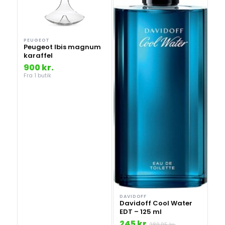
PEUGEOT
Peugeot Ibis magnum
karaffel
900 kr.
Fra 1 butik
DAVIDOFF
Davidoff Cool Water
EDT – 125 ml
245 kr.
289,95 kr.