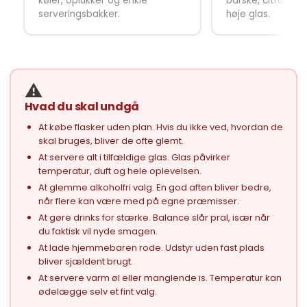
køler, oplukker og enkle
barske, citruspre
serveringsbakker.
høje glas.
⚠️
Hvad du skal undgå
At købe flasker uden plan. Hvis du ikke ved, hvordan de
skal bruges, bliver de ofte glemt.
At servere alt i tilfældige glas. Glas påvirker
temperatur, duft og hele oplevelsen.
At glemme alkoholfri valg. En god aften bliver bedre,
når flere kan være med på egne præmisser.
At gøre drinks for stærke. Balance slår pral, især når
du faktisk vil nyde smagen.
At lade hjemmebaren rode. Udstyr uden fast plads
bliver sjældent brugt.
At servere varm øl eller manglende is. Temperatur kan
ødelægge selv et fint valg.