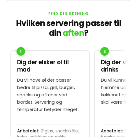
FIND DIN RETNING
Hvilken servering passer til
din
aften
?
1
2
Dig der elsker øl til
Dig der vil l
mad
drinks
Du vil have øl der passer
Du vil kunne lav
bedre til pizza, grill, burger,
hjemme uden at
snacks og aftener ved
køkkenet med ud
bordet. Servering og
skal være nem 
temperatur betyder meget.
Anbefalet:
Ølglas, snackskåle,
Anbefalet:
Shake