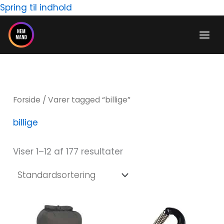
Gå
Spring til indhold
til
H
indholdet
i
ø
n
j
d
e
s
s
Forside
/ Varer tagged “billige”
t
t
billige
e
e
p
p
Viser 1–12 af 177 resultater
r
r
i
i
s
s