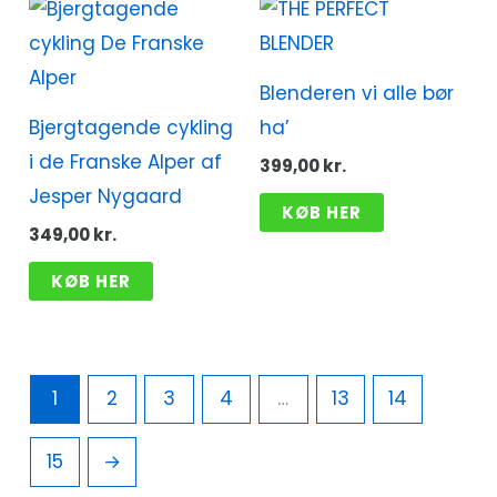
Blenderen vi alle bør
Bjergtagende cykling
ha’
i de Franske Alper af
399,00
kr.
Jesper Nygaard
KØB HER
349,00
kr.
KØB HER
1
2
3
4
…
13
14
15
→