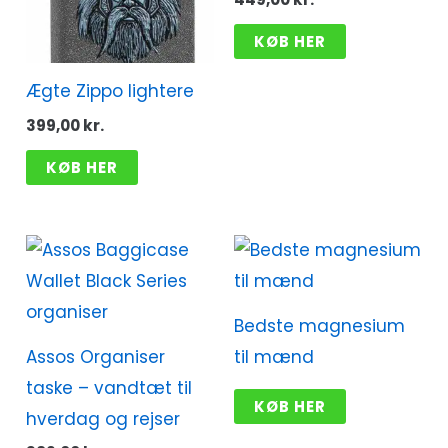
KØB HER
Ægte Zippo lightere
399,00
kr.
KØB HER
Bedste magnesium
Assos Organiser
til mænd
taske – vandtæt til
KØB HER
hverdag og rejser