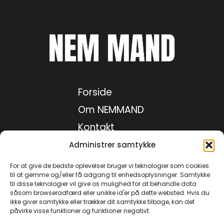
Forside
Om NEMMAND
Kontakt
Medie kit
Administrer samtykke
Privatlivspolitik
For at give de bedste oplevelser bruger vi teknologier som cookies
til at gemme og/eller få adgang til enhedsoplysninger. Samtykke
til disse teknologier vil give os mulighed for at behandle data
såsom browseradfærd eller unikke id'er på dette websted. Hvis du
Facebook
ikke giver samtykke eller trækker dit samtykke tilbage, kan det
påvirke visse funktioner og funktioner negativt.
Instagram
TikTok