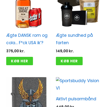
Ægte DANSK rom og
Ægte sundhed på
cola… F*ck USA ik’?
farten
375,00
kr.
149,00
kr.
KØB HER
KØB HER
Aktivt pulsarmbånd
449,00
kr.