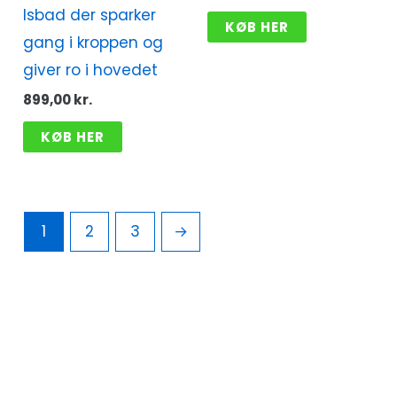
Isbad der sparker
KØB HER
gang i kroppen og
giver ro i hovedet
899,00
kr.
KØB HER
1
2
3
→