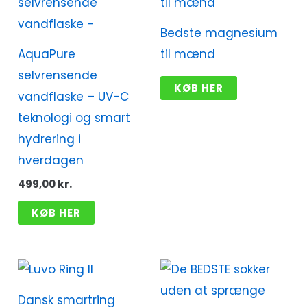
Bedste magnesium
AquaPure
til mænd
selvrensende
KØB HER
vandflaske – UV-C
teknologi og smart
hydrering i
hverdagen
499,00
kr.
KØB HER
Dansk smartring