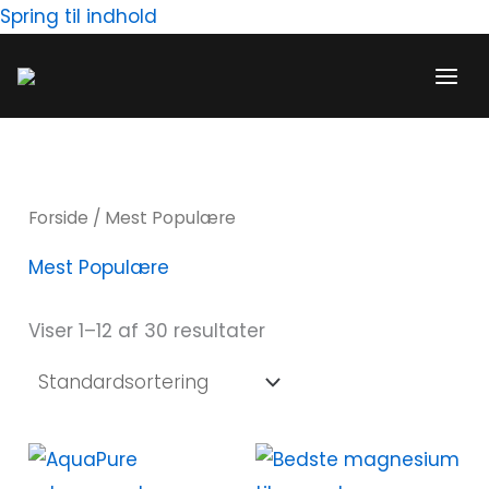
Gå
Spring til indhold
til
M
H
indholdet
i
ø
n
j
d
e
s
s
Forside
/ Mest Populære
t
t
Mest Populære
e
e
p
p
Viser 1–12 af 30 resultater
r
r
i
i
s
s