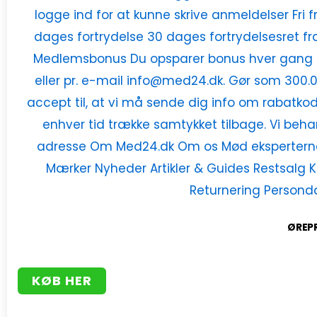
ØREP
KØB HER