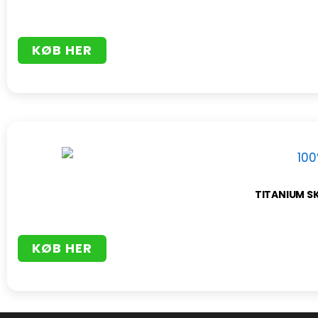
KØB HER
TITANIUM S
KØB HER