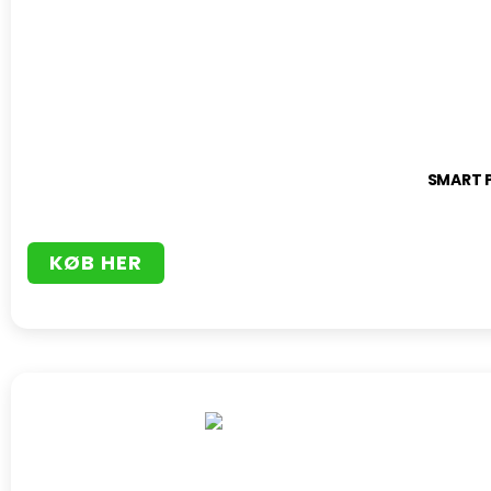
SMART 
KØB HER