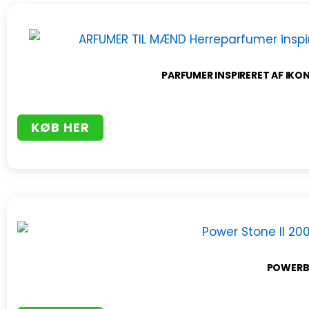
PARFUMER INSPIRERET AF IKON
KØB HER
POWERBA