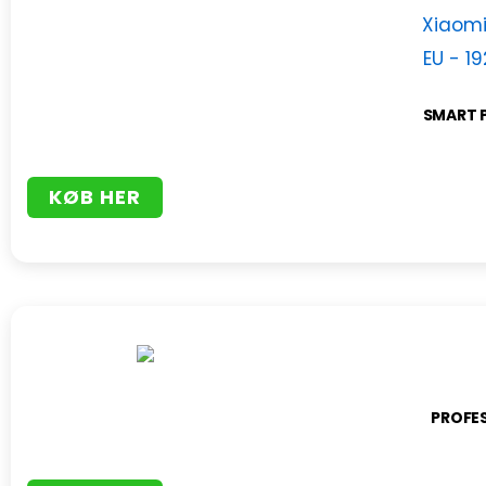
SMART 
KØB HER
PROFE