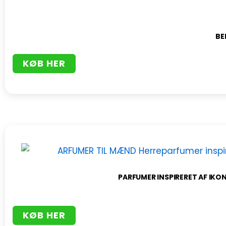
BE
KØB HER
PARFUMER INSPIRERET AF IKON
KØB HER