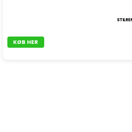
STILRE
KØB HER