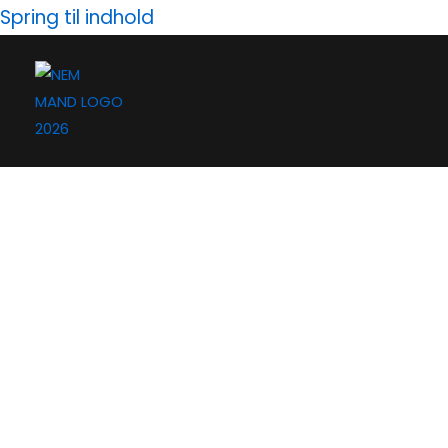
Gå
Spring til indhold
til
indholdet