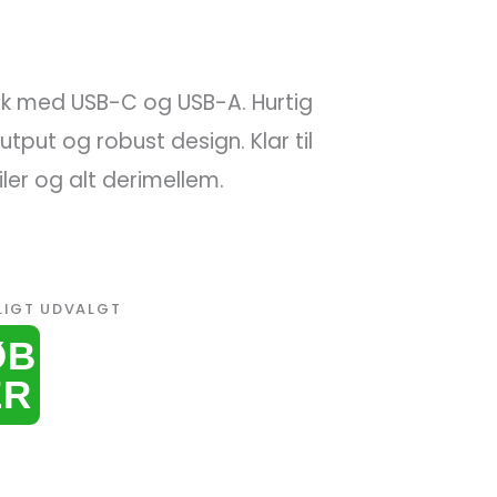
 med USB-C og USB-A. Hurtig
utput og robust design. Klar til
ler og alt derimellem.
LIGT UDVALGT
ØB
ER