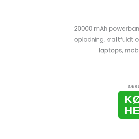
20000 mAh powerbank
opladning, kraftfuldt o
laptops, mobi
SÆR
K
H