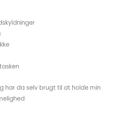
dskyldninger
s
ikke
 tasken
jeg har da selv brugt til at holde min
melighed