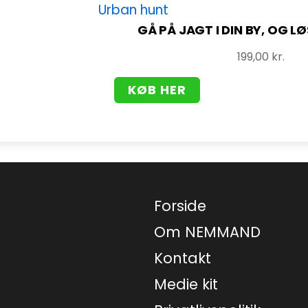
GÅ PÅ JAGT I DIN BY, OG L
199,00
kr.
KØB HER
Forside
Om NEMMAND
Kontakt
Medie kit