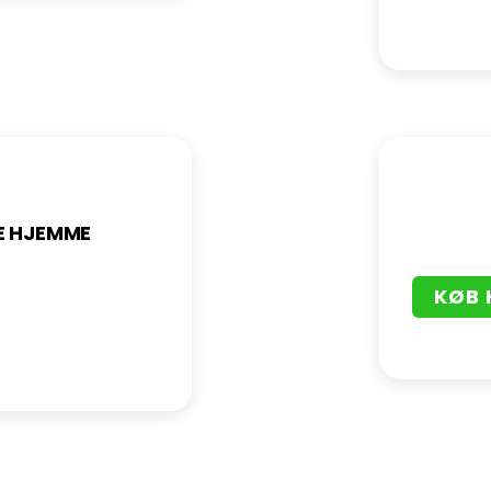
E HJEMME
KØB 