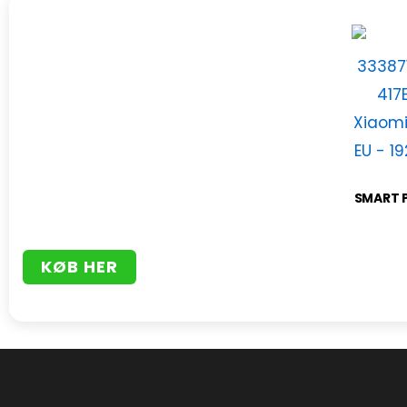
SMART 
KØB HER