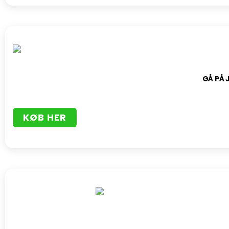
GÅ PÅ 
KØB HER