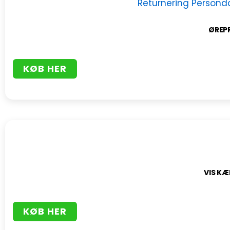
ØREP
KØB HER
VIS KÆ
KØB HER