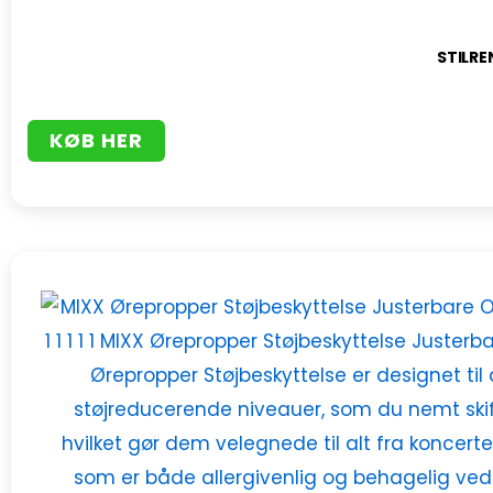
STILRE
KØB HER