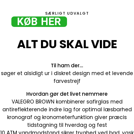
SÆRLIGT UDVALGT
KØB HER
ALT DU SKAL VIDE
Til ham der…
søger et alsidigt ur i diskret design med et levende
farvestrejf
Hvordan gør det livet nemmere
VALEGRO BROWN kombinerer safirglas med
antireflekterende indre lag for optimal læsbarhed
kronograf og kronometerfunktion giver præcis
tidstagning til hverdag og fest
10 ATM vandmodstand sikrer tryghed ved bad, vask