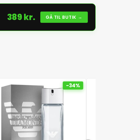
389 kr.
GÅ TIL BUTIK →
-34%