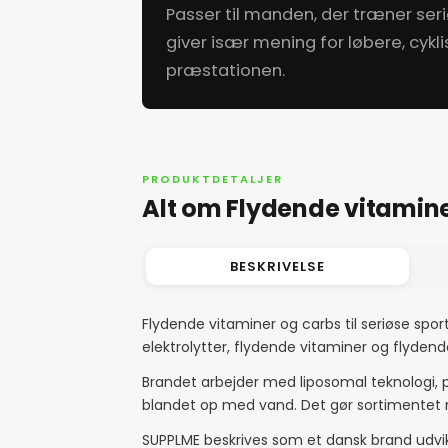
Passer til manden, der træner seriø
giver især mening for løbere, cyk
præstationen.
PRODUKTDETALJER
Alt om Flydende vitaminer
BESKRIVELSE
Flydende vitaminer og carbs til seriøse spo
elektrolytter, flydende vitaminer og flydend
Brandet arbejder med liposomal teknologi, p
blandet op med vand. Det gør sortimentet re
SUPPLME beskrives som et dansk brand udvikl