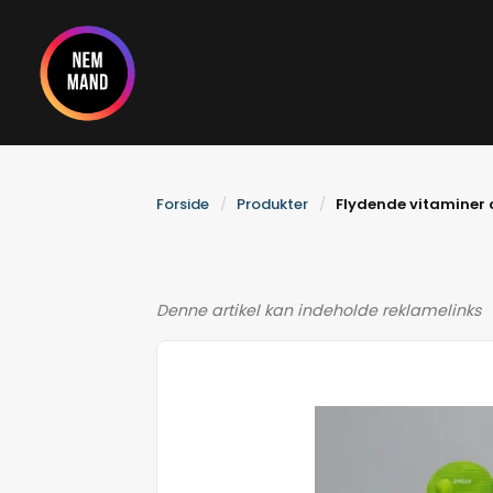
Gå
til
indholdet
Forside
Produkter
Flydende vitaminer o
Denne artikel kan indeholde reklamelinks