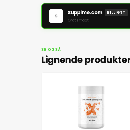
Supplme.com
BILLIGST
S
Gratis fragt
SE OGSÅ
Lignende produkte