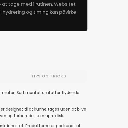
re at tage med i rutinen. Websitet
 hydrering og timing kan påvirke
TIPS OG TRICKS
 formater. Sortimentet omfatter flydende
r designet til at kunne tages uden at blive
ver og forberedelse er upraktisk.
nktionalitet. Produkterne er godkendt af