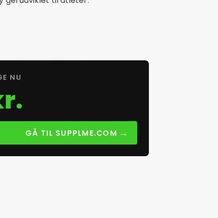
gel udviklet til atleter.
GE NU
r.
→
GÅ TIL SUPPLME.COM