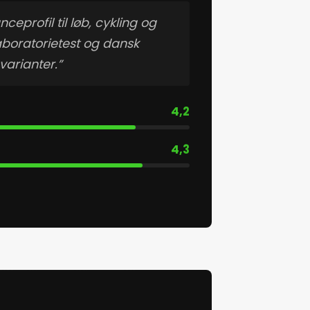
eprofil til løb, cykling og
aboratorietest og dansk
arianter.”
4,2
4,3