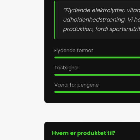
“Flydende elektrolytter, vit
udholdenhedstræning. Vi hæf
produktion, fordi sportsnut
Flydende format
Testsignal
Værdi for pengene
Hvem er produktet til?