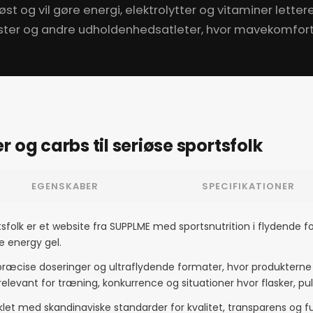
st og vil gøre energi, elektrolytter og vitaminer lette
lister og andre udholdenhedsatleter, hvor mavekomfort,
 og carbs til seriøse sportsfolk
EGENSKABER
SPECIFIKATIONER
rtsfolk er et website fra SUPPLME med sportsnutrition i flydende
e energy gel.
ræcise doseringer og ultraflydende formater, hvor produkterne e
levant for træning, konkurrence og situationer hvor flasker, pul
et med skandinaviske standarder for kvalitet, transparens og fu