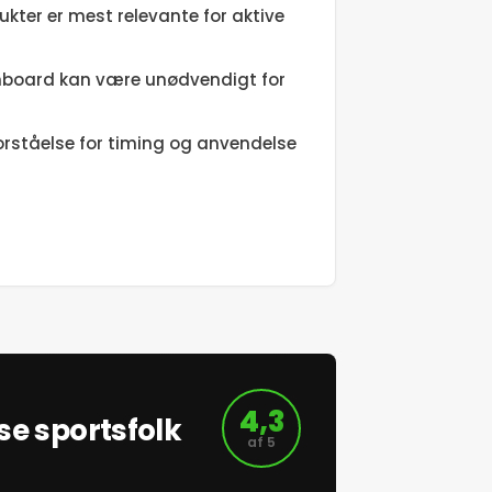
kter er mest relevante for aktive
board kan være unødvendigt for
orståelse for timing og anvendelse
4,3
se sportsfolk
af 5