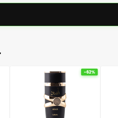
r
-62%