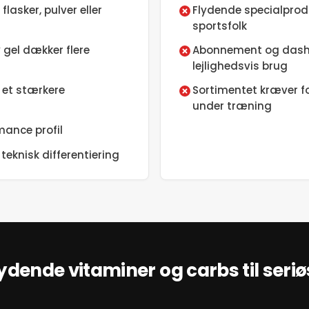
asker, pulver eller
Flydende specialprodu
sportsfolk
y gel dækker flere
Abonnement og dash
lejlighedsvis brug
 et stærkere
Sortimentet kræver f
under træning
ance profil
teknisk differentiering
ydende vitaminer og carbs til seriø