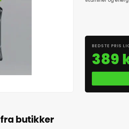
vitaminer og energy 
BEDSTE PRIS LI
389 k
fra butikker