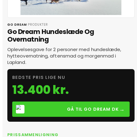
·
·
GO DREAM
PRODUKTER
Go Dream Hundeslæde Og
Overnatning
Oplevelsesgave for 2 personer med hundeslæde,
hytteovernatning, aftensmad og morgenmad i
Lapland.
BEDSTE PRIS LIGE NU
13.400 kr.
→
GÅ TIL GO DREAM DK
PRISSAMMENLIGNING