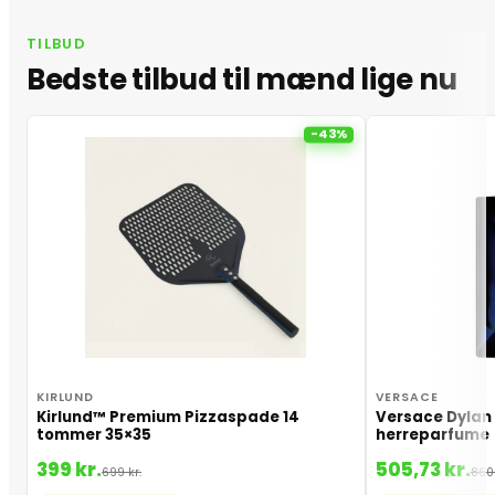
TILBUD
Bedste tilbud til mænd lige nu
-43%
KIRLUND
VERSACE
Kirlund™ Premium Pizzaspade 14
Versace Dylan 
tommer 35×35
herreparfume
399 kr.
505,73 kr.
699 kr.
860 