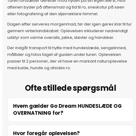
Turen fortsætter derefter mod hytten på sin egen lille ø, hvor
aftenen byder på aftensmad og tid til ro, sneskotur på søen
eller fotografering af den stjerneklare himmel.
Dagen efter serveres morgenmad, før der igen gøres klar til tur
gennem vinterlandskabet. Oplevelsen inkluderer nødvendigt
udstyr som varme overalls, jakke, støvler og handsker.
Der indgår transport til hytte med hundeslæde, sengelinned,
måltider og fotos taget af guiden under turen. Oplevelsen
passer til 2 personer, der vil have en markant naturoplevelse
med kulde, hunde og afsides ro.
Ofte stillede spørgsmål
Hvem gælder Go Dream HUNDESLÆDE OG
OVERNATNING for?
Hvor foregår oplevelsen?