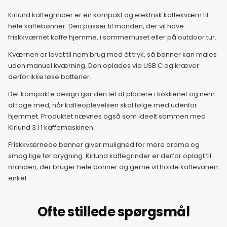
Kirlund kaffegrinder er en kompakt og elektrisk kaffekværn til
hele kaffebønner. Den passer til manden, der vil have
friskkværnet kaffe hjemme, i sommerhuset eller på outdoor tur.
Kværnen er lavet til nem brug med ét tryk, så bønner kan males
uden manuel kværning. Den oplades via USB C og kræver
derfor ikke løse batterier.
Det kompakte design gør den let at placere i køkkenet og nem
at tage med, når kaffeoplevelsen skal følge med udenfor
hjemmet. Produktet nævnes også som ideelt sammen med
Kirlund 3 i 1 kaffemaskinen.
Friskkværnede bønner giver mulighed for mere aroma og
smag lige før brygning. Kirlund kaffegrinder er derfor oplagt til
manden, der bruger hele bønner og gerne vil holde kaffevanen
enkel.
Ofte stillede spørgsmål