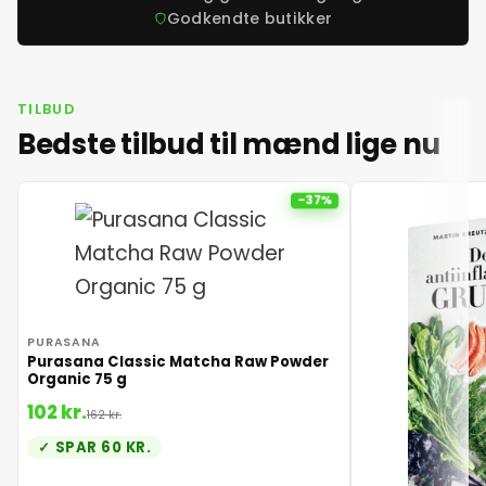
Godkendte butikker
TILBUD
Bedste tilbud til mænd lige nu
-37%
PURASANA
Purasana Classic Matcha Raw Powder
Organic 75 g
102 kr.
162 kr.
SPAR 60 KR.