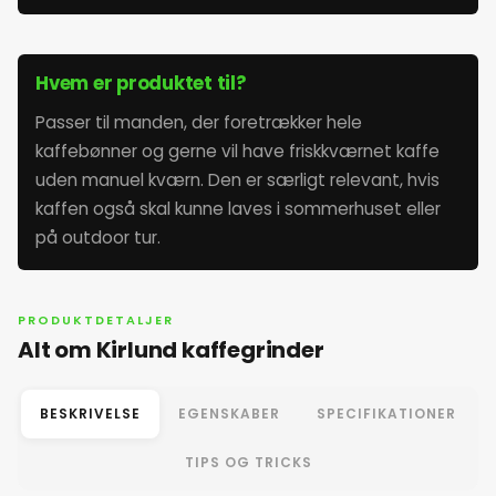
Hvem er produktet til?
Passer til manden, der foretrækker hele
kaffebønner og gerne vil have friskkværnet kaffe
uden manuel kværn. Den er særligt relevant, hvis
kaffen også skal kunne laves i sommerhuset eller
på outdoor tur.
PRODUKTDETALJER
Alt om Kirlund kaffegrinder
BESKRIVELSE
EGENSKABER
SPECIFIKATIONER
TIPS OG TRICKS