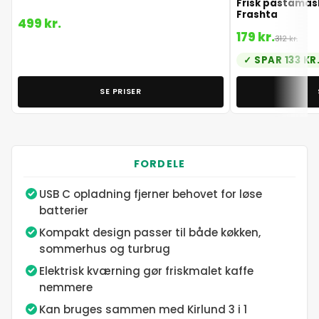
Frisk pastamask
Frashta
499 kr.
179 kr.
312 kr.
SPAR 133 KR
SE PRISER
FORDELE
USB C opladning fjerner behovet for løse
batterier
Kompakt design passer til både køkken,
sommerhus og turbrug
Elektrisk kværning gør friskmalet kaffe
nemmere
Kan bruges sammen med Kirlund 3 i 1