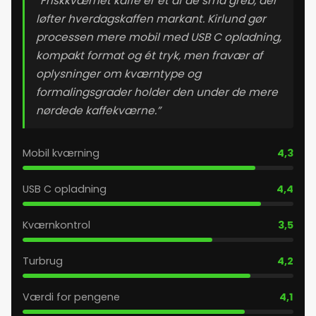
“Friskkværnet kaffe er et af de små greb, der
løfter hverdagskaffen markant. Kirlund gør
processen mere mobil med USB C opladning,
kompakt format og ét tryk, men fravær af
oplysninger om kværntype og
formalingsgrader holder den under de mere
nørdede kaffekværne.”
Mobil kværning
4,3
USB C opladning
4,4
Kværnkontrol
3,5
Turbrug
4,2
Værdi for pengene
4,1