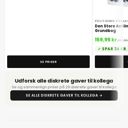
POLITIKENS FORLA
Den Store Anti
Grundbog
159,95 kr.
193,95 
SPAR 34 KR.
SE PRISER
Udforsk alle diskrete gaver til kollega
Se og sammenlign priser på 29 diskrete gaver til kollega
SE ALLE DISKRETE GAVER TIL KOLLEGA →