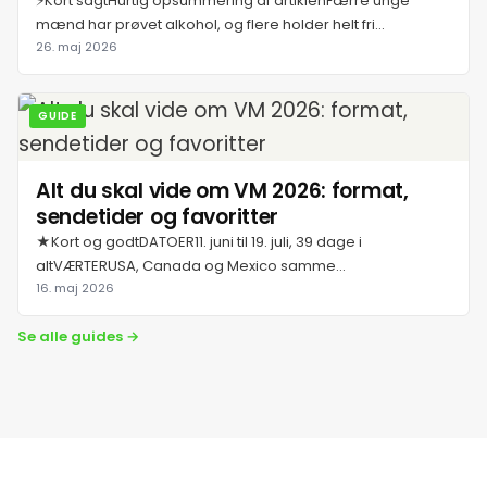
⚡Kort sagtHurtig opsummering af artiklenFærre unge
mænd har prøvet alkohol, og flere holder helt fri...
26. maj 2026
GUIDE
Alt du skal vide om VM 2026: format,
sendetider og favoritter
★Kort og godtDATOER11. juni til 19. juli, 39 dage i
altVÆRTERUSA, Canada og Mexico samme...
16. maj 2026
Se alle guides →