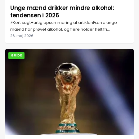
Unge mænd drikker mindre alkohol:
tendensen i 2026
⚡Kort sagtHurtig opsummering af artiklenFærre unge
mænd har prøvet alkohol, og flere holder helt fri...
26. maj 2026
GUIDE