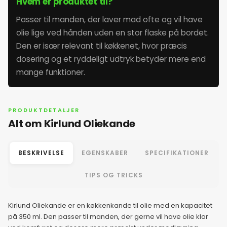
Hvem er produktet til?
Passer til manden, der laver mad ofte og vil have
olie lige ved hånden uden en stor flaske på bordet.
Den er især relevant til køkkenet, hvor præcis
dosering og et ryddeligt udtryk betyder mere end
mange funktioner.
PRODUKTDETALJER
Alt om Kirlund Oliekande
BESKRIVELSE
EGENSKABER
SPECIFIKATIONER
TIPS OG TRICKS
Kirlund Oliekande er en køkkenkande til olie med en kapacitet
på 350 ml. Den passer til manden, der gerne vil have olie klar