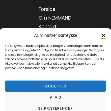
Forside
Om NEMMAND
Kontakt
Medie kit
Administrer samtykke
Privatlivspolitik
For at give de bedste oplevelser bruger vi teknologier som cookies
til at gemme og/eller få adgang til enhedsoplysninger. Samtykke
til disse teknologier vil give os mulighed for at behandle data
såsom browseradfærd eller unikke id'er på dette websted. Hvis du
Facebook
ikke giver samtykke eller trækker dit samtykke tilbage, kan det
påvirke visse funktioner og funktioner negativt.
Instagram
TikTok
YouTube
ACCEPTER
AFVIS
© 2026 Nemmand.dk - Alle rettigheder forbeholdes.
SE PRÆFERENCER