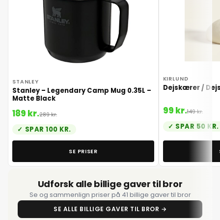
KIRLUND
STANLEY
Dejskærer / Dej
Stanley – Legendary Camp Mug 0.35L –
Matte Black
99 kr.
189 kr.
149 kr.
289 kr.
SPAR 50 KR.
SPAR 100 KR.
SE PRISER
Udforsk alle billige gaver til bror
Se og sammenlign priser på 41 billige gaver til bror
SE ALLE BILLIGE GAVER TIL BROR →