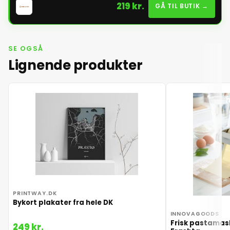
219 kr.
GÅ TIL BUTIK →
SE OGSÅ
Lignende produkter
PRINTWAY.DK
Bykort plakater fra hele DK
INNOVAGOODS
Frisk pastamask
249 kr.