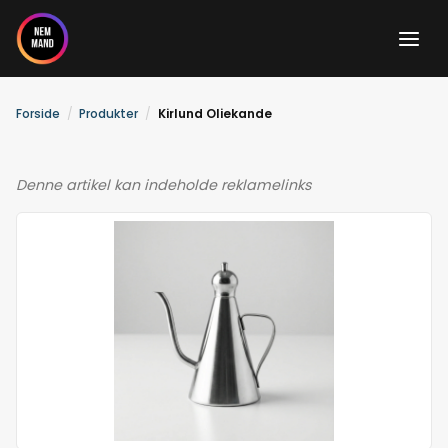
Gå
til
indholdet
Forside
Produkter
Kirlund Oliekande
Denne artikel kan indeholde reklamelinks