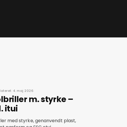
ateret: 4. maj 2026
lbriller m. styrke –
 itui
ller med styrke, genanvendt plast,