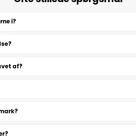
rne i?
lse?
avet af?
anmark?
er?