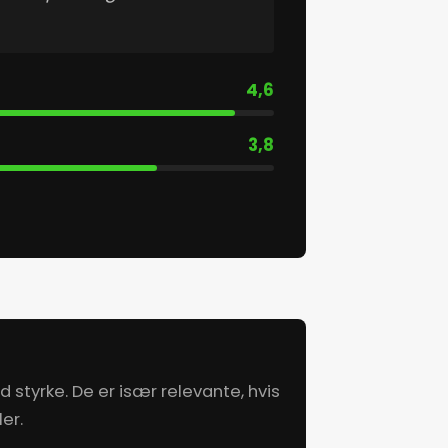
4,6
3,8
d styrke. De er især relevante, hvis
er.