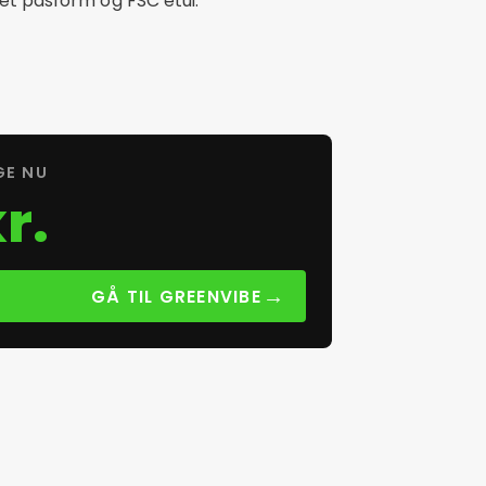
let pasform og FSC etui.
GE NU
r.
→
GÅ TIL GREENVIBE