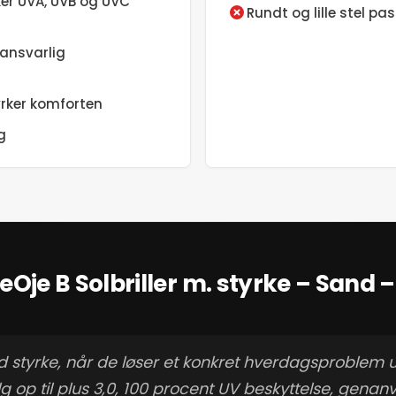
er UVA, UVB og UVC
Rundt og lille stel pa
ansvarlig
yrker komforten
g
Oje B Solbriller m. styrke – Sand – I
med styrke, når de løser et konkret hverdagsproblem 
op til plus 3,0, 100 procent UV beskyttelse, genanve