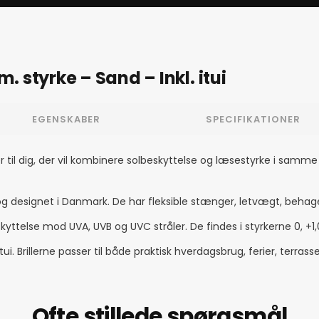
m. styrke – Sand – Inkl. itui
EGENSKABER
SPECIFIKATIONER
riller til dig, der vil kombinere solbeskyttelse og læsestyrke i s
 og designet i Danmark. De har fleksible stænger, letvægt, behage
ttelse mod UVA, UVB og UVC stråler. De findes i styrkerne 0, +1,0, 
ui. Brillerne passer til både praktisk hverdagsbrug, ferier, terra
Ofte stillede spørgsmål