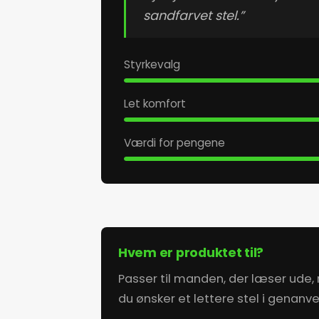
sandfarvet stel.”
Styrkevalg
Let komfort
Værdi for pengene
Hvem er produktet til?
Passer til manden, der læser ude, r
du ønsker et lettere stel i genanven