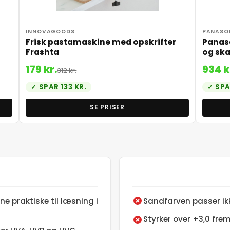
INNOVAGOODS
PANASO
Frisk pastamaskine med opskrifter
Panaso
Frashta
og sk
179 kr.
934 k
312 kr.
SPAR 133 KR.
SPA
SE PRISER
rne praktiske til læsning i
Sandfarven passer ikk
Styrker over +3,0 fr