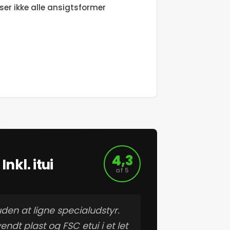
sser ikke alle ansigtsformer
4,3
nkl. itui
af 5
uden at ligne specialudstyr.
ndt plast og FSC etui i et let