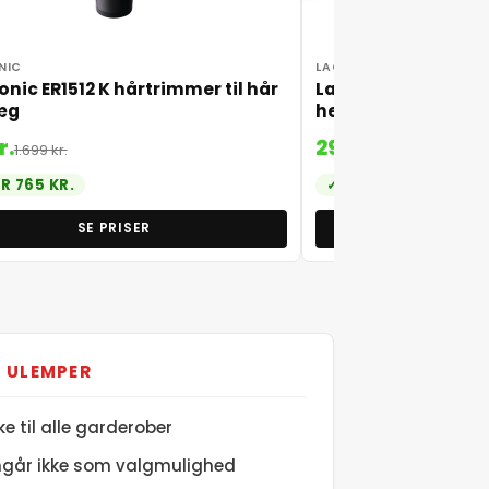
NIC
LACOSTE
nic ER1512 K hårtrimmer til hår
Lacoste L.12.12 Blan
æg
herreparfume
r.
298 kr.
1.699 kr.
465 kr.
R 765 KR.
SPAR 94 KR.
SE PRISER
SE P
ULEMPER
e til alle garderober
emgår ikke som valgmulighed