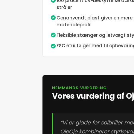
100 procent UV-beskyttelse dækk
stråler
Genanvendt plast giver en mere 
materialeprofil
Fleksible stænger og letvægt st
FSC etui følger med til opbevarin
NEMMANDS VURDERING
Vores vurdering af Oje
“Vi er glade for solbriller 
OjeOje kombinerer styrkevalg 