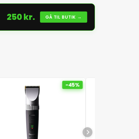
250 kr.
GÅ TIL BUTIK →
-45%