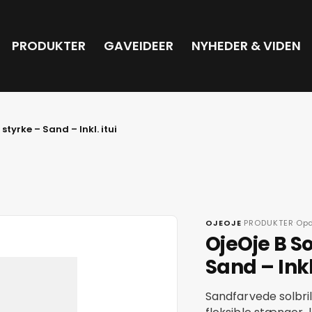
PRODUKTER
GAVEIDEER
NYHEDER & VIDEN
 styrke – Sand – Inkl. itui
·
·
OJEOJE
PRODUKTER
Opd
OjeOje B So
Sand – Inkl.
Sandfarvede solbri