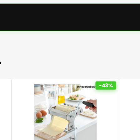
r
-43%