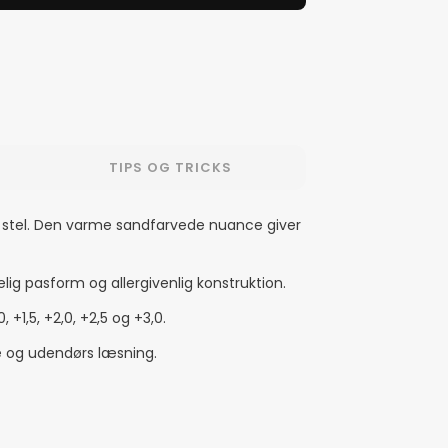
TIPS OG TRICKS
amme stel. Den varme sandfarvede nuance giver
lig pasform og allergivenlig konstruktion.
+1,5, +2,0, +2,5 og +3,0.
sse og udendørs læsning.