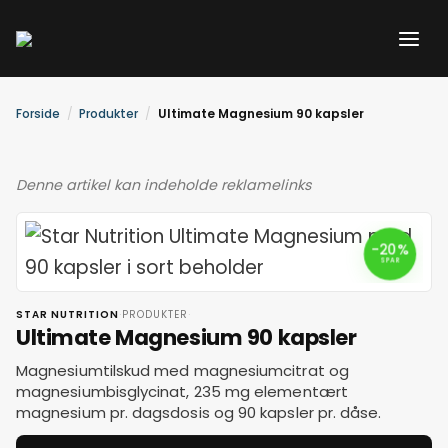
Gå
til
indholdet
Forside
Produkter
Ultimate Magnesium 90 kapsler
Denne artikel kan indeholde reklamelinks
-20%
SPAR
·
·
STAR NUTRITION
PRODUKTER
Ultimate Magnesium 90 kapsler
Magnesiumtilskud med magnesiumcitrat og
magnesiumbisglycinat, 235 mg elementært
magnesium pr. dagsdosis og 90 kapsler pr. dåse.