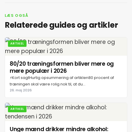
11. juli 2026
LÆS OGSÅ
12. juli 2026
Relaterede guides og artikler
13. juli 2026
ARTIKEL
14. juli 2026
80/20 træningsformen bliver mere og
mere populær i 2026
15. juli 2026
⚡Kort sagtHurtig opsummering af artiklen80 procent af
træningen skal være rolig nok til, at du...
16. juli 2026
26. maj 2026
17. juli 2026
ARTIKEL
18. juli 2026
Unge mænd drikker mindre alkohol: