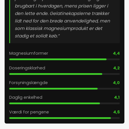
brugbart i hverdagen, mens prisen ligger i
26. maj 2026
den lette ende. Gelatinekapslerne trækker
lidt ned for den brede anvendelighed, men
27. maj 2026
som klassisk magnesiumprodukt er det
stadig et solidt køb.”
28. maj 2026
Magnesiumformer
4,4
29. maj 2026
Doseringsklarhed
4,2
30. maj 2026
Forsyningslængde
4,0
31. maj 2026
Daglig enkelhed
4,1
1. juni 2026
Værdi for pengene
4,6
2. juni 2026