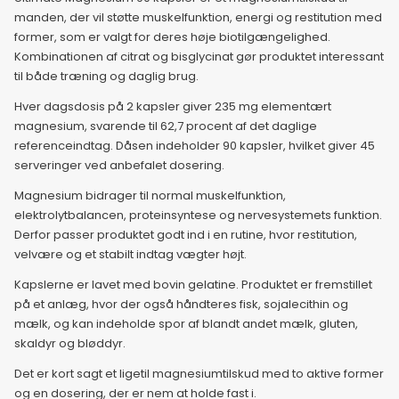
10. juni 2026
manden, der vil støtte muskelfunktion, energi og restitution med
former, som er valgt for deres høje biotilgængelighed.
Kombinationen af citrat og bisglycinat gør produktet interessant
11. juni 2026
til både træning og daglig brug.
Hver dagsdosis på 2 kapsler giver 235 mg elementært
12. juni 2026
magnesium, svarende til 62,7 procent af det daglige
referenceindtag. Dåsen indeholder 90 kapsler, hvilket giver 45
13. juni 2026
serveringer ved anbefalet dosering.
Magnesium bidrager til normal muskelfunktion,
elektrolytbalancen, proteinsyntese og nervesystemets funktion.
14. juni 2026
Derfor passer produktet godt ind i en rutine, hvor restitution,
velvære og et stabilt indtag vægter højt.
15. juni 2026
Kapslerne er lavet med bovin gelatine. Produktet er fremstillet
på et anlæg, hvor der også håndteres fisk, sojalecithin og
16. juni 2026
mælk, og kan indeholde spor af blandt andet mælk, gluten,
skaldyr og bløddyr.
17. juni 2026
Det er kort sagt et ligetil magnesiumtilskud med to aktive former
og en dosering, der er nem at holde fast i.