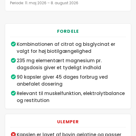
Dato
Periode: 11. maj 2026 – 8. august 2026
11. maj 2026
FORDELE
12. maj 2026
Kombinationen af citrat og bisglycinat er
valgt for høj biotilgængelighed
13. maj 2026
235 mg elementært magnesium pr.
dagsdosis giver et tydeligt indhold
14. maj 2026
90 kapsler giver 45 dages forbrug ved
anbefalet dosering
15. maj 2026
Relevant til muskelfunktion, elektrolytbalance
og restitution
16. maj 2026
ULEMPER
17. maj 2026
Kapslen er lavet af bovin gelatine og passer