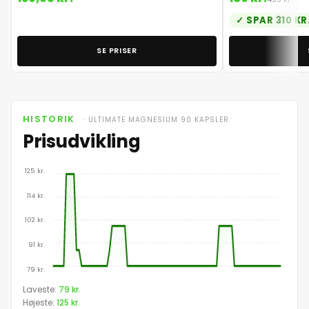
SPAR 310 KR
SE PRISER
HISTORIK
· ULTIMATE MAGNESIUM 90 KAPSLER
Prisudvikling
125 kr.
114 kr.
102 kr.
91 kr.
79 kr.
Prisudvikling for Ultimate Magnesium 90 kapsler
Laveste:
79 kr.
Højeste:
125 kr.