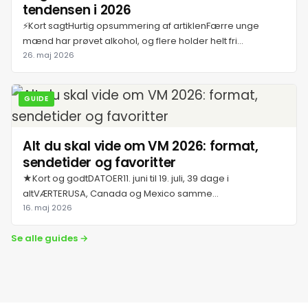
tendensen i 2026
19. juli 2026
⚡Kort sagtHurtig opsummering af artiklenFærre unge
mænd har prøvet alkohol, og flere holder helt fri...
26. maj 2026
20. juli 2026
GUIDE
21. juli 2026
22. juli 2026
Alt du skal vide om VM 2026: format,
sendetider og favoritter
★Kort og godtDATOER11. juni til 19. juli, 39 dage i
23. juli 2026
altVÆRTERUSA, Canada og Mexico samme...
16. maj 2026
24. juli 2026
Se alle guides →
25. juli 2026
26. juli 2026