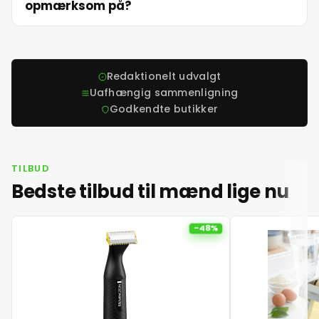
opmærksom på?
26. juni 2026
27. juni 2026
Redaktionelt udvalgt
Uafhængig sammenligning
Godkendte butikker
28. juni 2026
29. juni 2026
TILBUD
Bedste tilbud til mænd lige nu
30. juni 2026
-48%
1. juli 2026
2. juli 2026