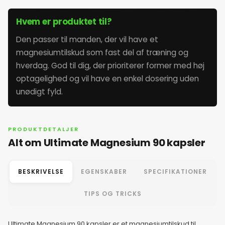
Hvem er produktet til?
3. juni 2026
Den passer til manden, der vil have et
magnesiumtilskud som fast del af træning og
4. juni 2026
hverdag. God til dig, der prioriterer former med høj
optagelighed og vil have en enkel dosering uden
5. juni 2026
unødigt fyld.
6. juni 2026
PRODUKTDETALJER
Alt om Ultimate Magnesium 90 kapsler
7. juni 2026
BESKRIVELSE
EGENSKABER
SPECIFIKATIONER
8. juni 2026
TIPS OG TRICKS
9. juni 2026
Ultimate Magnesium 90 kapsler er et magnesiumtilskud til