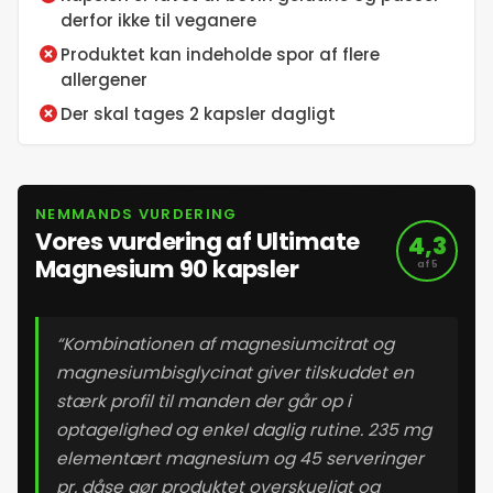
derfor ikke til veganere
18. maj 2026
Produktet kan indeholde spor af flere
allergener
19. maj 2026
Der skal tages 2 kapsler dagligt
20. maj 2026
NEMMANDS VURDERING
21. maj 2026
Vores vurdering af Ultimate
4,3
Magnesium 90 kapsler
af 5
22. maj 2026
23. maj 2026
“Kombinationen af magnesiumcitrat og
magnesiumbisglycinat giver tilskuddet en
stærk profil til manden der går op i
24. maj 2026
optagelighed og enkel daglig rutine. 235 mg
elementært magnesium og 45 serveringer
25. maj 2026
pr. dåse gør produktet overskueligt og