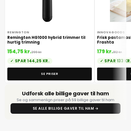
3. juli 2026
4. juli 2026
REMINGTON
INNOVAGOODS
5. juli 2026
Remington HG1000 hybrid trimmer til
Frisk pastamask
hurtig trimning
Frashta
154,75 kr.
179 kr.
6. juli 2026
299 kr.
312 kr.
SPAR 144,25 KR.
SPAR 133 KR
7. juli 2026
SE PRISER
8. juli 2026
Udforsk alle billige gaver til ham
Se og sammenlign priser på 59 billige gaver til ham
9. juli 2026
SE ALLE BILLIGE GAVER TIL HAM →
10. juli 2026