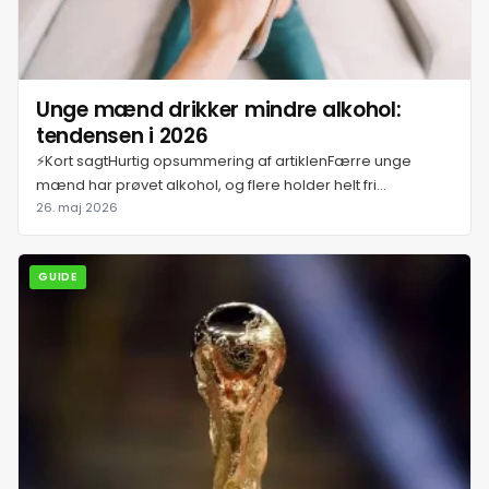
23. juli 2026
24. juli 2026
Unge mænd drikker mindre alkohol:
tendensen i 2026
⚡Kort sagtHurtig opsummering af artiklenFærre unge
25. juli 2026
mænd har prøvet alkohol, og flere holder helt fri...
26. maj 2026
26. juli 2026
GUIDE
27. juli 2026
28. juli 2026
29. juli 2026
30. juli 2026