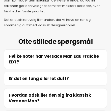
Som EDT ligger den naturligt i den lettere ende, og 100 ml
14. juni 2026
flakonen gør den velegnet som fast makker i perioder, hvor
friskhed er første prioritet.
15. juni 2026
Det er et sikkert valg til manden, der vil have en ren og
sommerlig duft med klassisk designerappel.
16. juni 2026
Ofte stillede spørgsmål
17. juni 2026
Hvilke noter har Versace Man Eau FraÎche
18. juni 2026
EDT?
19. juni 2026
Er det en tung eller let duft?
20. juni 2026
Hvordan adskiller den sig fra klassisk
Versace Man?
21. juni 2026