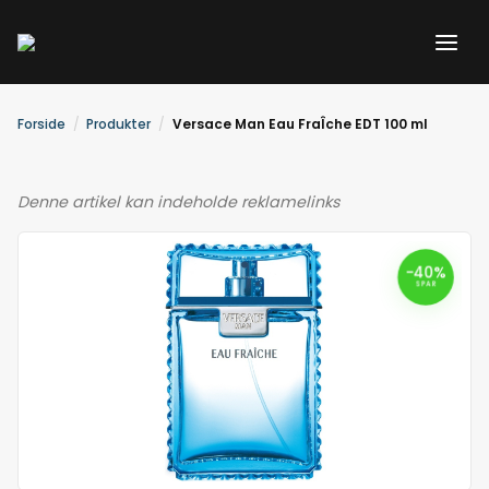
Gå
til
indholdet
Forside
Produkter
Versace Man Eau FraÎche EDT 100 ml
Denne artikel kan indeholde reklamelinks
-40%
SPAR