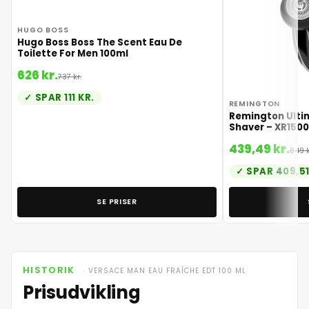
HUGO BOSS
Hugo Boss Boss The Scent Eau De
Toilette For Men 100ml
626 kr.
737 kr.
SPAR 111 KR.
REMINGTON
Remington Ulti
Shaver – XR1500
439,49 kr.
849 k
SPAR 409,51
SE PRISER
HISTORIK
· VERSACE MAN EAU FRAÎCHE EDT 100 ML
Prisudvikling