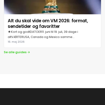
31. juli 2026
Alt du skal vide om VM 2026: format,
sendetider og favoritter
1. august 2026
★Kort og godtDATOER11. juni til 19. juli, 39 dage i
altVÆRTERUSA, Canada og Mexico samme...
2. august 2026
16. maj 2026
Se alle guides →
3. august 2026
4. august 2026
5. august 2026
6. august 2026