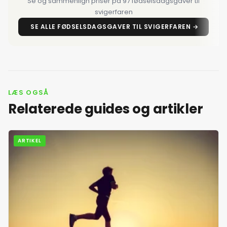
Se og sammenlign priser på 97 fødselsdagsgaver til
7. juli 2026
svigerfaren
SE ALLE FØDSELSDAGSGAVER TIL SVIGERFAREN →
8. juli 2026
9. juli 2026
10. juli 2026
LÆS OGSÅ
Relaterede guides og artikler
11. juli 2026
ARTIKEL
12. juli 2026
13. juli 2026
14. juli 2026