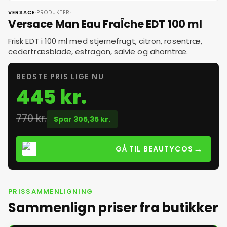
·
·
VERSACE
PRODUKTER
Versace Man Eau FraÎche EDT 100 ml
Frisk EDT i 100 ml med stjernefrugt, citron, rosentræ,
cedertræsblade, estragon, salvie og ahorntræ.
BEDSTE PRIS LIGE NU
445 kr.
770 kr.
Spar 305,35 kr.
→
GÅ TIL BEAUTYCOS
PRISSAMMENLIGNING
Sammenlign priser fra butikker