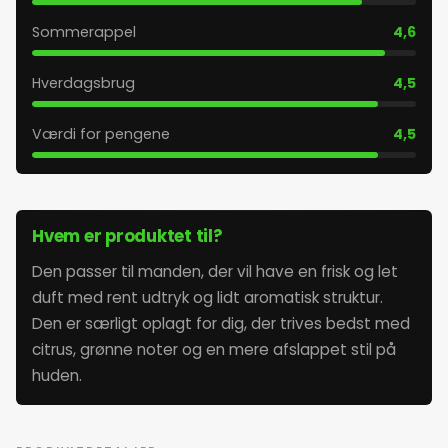
Sommerappel
4,6
30. maj 2026
Hverdagsbrug
4,5
31. maj 2026
Værdi for pengene
4,5
1. juni 2026
2. juni 2026
Hvem er produktet til?
Den passer til manden, der vil have en frisk og let
3. juni 2026
duft med rent udtryk og lidt aromatisk struktur.
Den er særligt oplagt for dig, der trives bedst med
4. juni 2026
citrus, grønne noter og en mere afslappet stil på
huden.
5. juni 2026