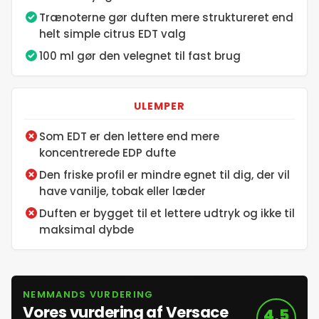
14. maj 2026
Trænoterne gør duften mere struktureret end
helt simple citrus EDT valg
15. maj 2026
100 ml gør den velegnet til fast brug
16. maj 2026
ULEMPER
17. maj 2026
Som EDT er den lettere end mere
koncentrerede EDP dufte
18. maj 2026
Den friske profil er mindre egnet til dig, der vil
have vanilje, tobak eller læder
19. maj 2026
Duften er bygget til et lettere udtryk og ikke til
maksimal dybde
20. maj 2026
NEMMANDS VURDERING
21. maj 2026
Vores vurdering af Versace
4,5