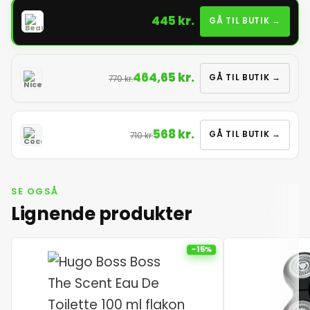
445 kr.
GÅ TIL BUTIK →
464,65 kr.
GÅ TIL BUTIK →
770 kr.
568 kr.
GÅ TIL BUTIK →
710 kr.
SE OGSÅ
Lignende produkter
-15%