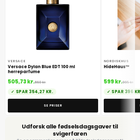
30. juni 2026
1. juli 2026
2. juli 2026
VERSACE
NORDISKHUS
Versace Dylan Blue EDT 100 ml
HideHaus™
3. juli 2026
herreparfume
505,73 kr.
599 kr.
860 kr.
995 kr.
4. juli 2026
SPAR 354,27 KR.
SPAR 396 KR
5. juli 2026
SE PRISER
6. juli 2026
Udforsk alle fødselsdagsgaver til
svigerfaren