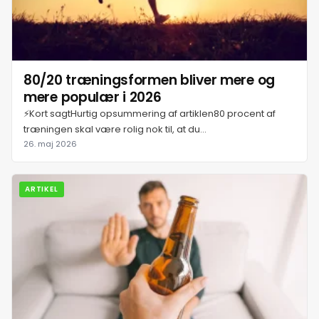
15. juli 2026
16. juli 2026
80/20 træningsformen bliver mere og
mere populær i 2026
17. juli 2026
⚡Kort sagtHurtig opsummering af artiklen80 procent af
træningen skal være rolig nok til, at du...
18. juli 2026
26. maj 2026
19. juli 2026
ARTIKEL
20. juli 2026
21. juli 2026
22. juli 2026