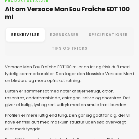
6. juni 2026
PRODUKTDETALJER
Alt om Versace Man Eau FraÎche EDT 100
ml
7. juni 2026
BESKRIVELSE
EGENSKABER
SPECIFIKATIONER
8. juni 2026
TIPS OG TRICKS
9. juni 2026
Versace Man Eau FraÎche EDT 100 ml er en let og frisk duft med
10. juni 2026
tydelig sommerkarakter. Den tager den klassiske Versace Man i
en blødere og mere opfrisket retning.
11. juni 2026
Duften er sammensat med noter af stjernefrugt, citron,
rosentræ, cedertræsblade, estragon, salvie og ahorntræ. Det
giver et køligt, lyst og rent udtryk med en smule træ i bunden.
12. juni 2026
Profilen er mere luftig end tung. Den gør sig godt for dig, der vil
have en frisk duft med maskulin struktur uden sød overvægt
13. juni 2026
eller mørk tyngde.