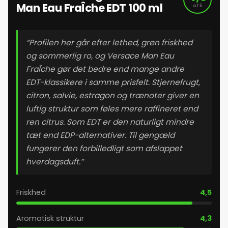
Man Eau FraÎche EDT 100 ml
af 5
22. maj 2026
23. maj 2026
“Profilen her går efter lethed, grøn friskhed
og sommerlig ro, og Versace Man Eau
FraÎche gør det bedre end mange andre
24. maj 2026
EDT-klassikere i samme prisfelt. Stjernefrugt,
citron, salvie, estragon og trænoter giver en
25. maj 2026
luftig struktur som føles mere raffineret end
ren citrus. Som EDT er den naturligt mindre
26. maj 2026
tæt end EDP-alternativer. Til gengæld
fungerer den forbilledligt som afslappet
27. maj 2026
hverdagsduft.”
28. maj 2026
Friskhed
4,5
Aromatisk struktur
4,3
29. maj 2026