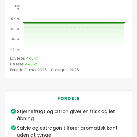
445
kr.
434 kr.
423 kr.
412 kr.
401 kr.
Prisudvikling for Versace Man Eau FraÎche EDT 
Laveste:
445 kr.
Højeste:
445 kr.
Dato
Periode: 11. maj 2026 – 8. august 2026
11. maj 2026
FORDELE
12. maj 2026
Stjernefrugt og citron giver en frisk og let
åbning
13. maj 2026
Salvie og estragon tilfører aromatisk kant
uden at tynge