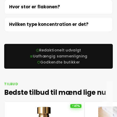
Hvor stor er flakonen?
22. juni 2026
23. juni 2026
Hvilken type koncentration er det?
24. juni 2026
Redaktionelt udvalgt
25. juni 2026
Uafhængig sammenligning
Godkendte butikker
26. juni 2026
27. juni 2026
TILBUD
Bedste tilbud til mænd lige nu
28. juni 2026
-41%
29. juni 2026