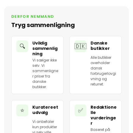
DERFOR NEMMAND
Tryg sammenligning
Uvildig
Danske
🔍
🇩🇰
sammenlig
butikker
ning
Alle butikker
Vi sælger ikke
overholder
selv. Vi
dansk
sammenligne
forbrugerlovgi
r priser fra
vning og
danske
returret.
butikker.
Kuratereet
Redaktione
⭐
✅
udvalg
lle
vurderinge
Vi anbefaler
r
kun produkter
Baseret på
vi selv ville