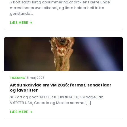
⚡ Kort sagt Hurtig opsummering af artiklen Færre unge
mænd har prøvet alkohol, og flere holder helt fri fra
genstande...
LÆS MERE →
TRÆNING
16. maj 2026
Alt du skal vide om VM 2026: format, sendetider
og favoritter
★ Kort og godt DATOER 11. juni til 19. juli, 39 dage i alt
VÆRTER USA, Canada og Mexico samme […]
LÆS MERE →