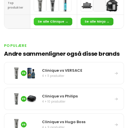
Top
produkter
Se alle Clinique →
Se alle Ninja →
POPULÆRE
Andre sammenligner også disse brands
Clinique vs VERSACE
→
VS
4 + 11 produkter
Clinique vs Philips
→
VS
4 + 10 produkter
Clinique vs Hugo Boss
→
VS
4 + 9 produkter