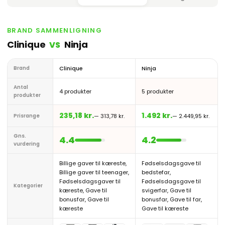
BRAND SAMMENLIGNING
Clinique
Ninja
VS
Brand
Clinique
Ninja
Antal
4 produkter
5 produkter
produkter
235,18 kr.
1.492 kr.
Prisrange
— 313,78 kr.
— 2.449,95 kr.
Gns.
4.4
4.2
vurdering
Billige gaver til kæreste,
Fødselsdagsgave til
Billige gaver til teenager,
bedstefar,
Fødselsdagsgaver til
Fødselsdagsgave til
Kategorier
kæreste, Gave til
svigerfar, Gave til
bonusfar, Gave til
bonusfar, Gave til far,
kæreste
Gave til kæreste