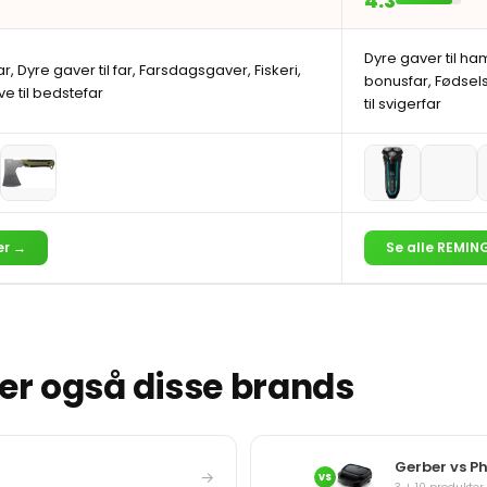
4.3
Dyre gaver til ha
far, Dyre gaver til far, Farsdagsgaver, Fiskeri,
bonusfar, Fødsel
 til bedstefar
til svigerfar
er →
Se alle REMI
r også disse brands
Gerber vs Ph
→
VS