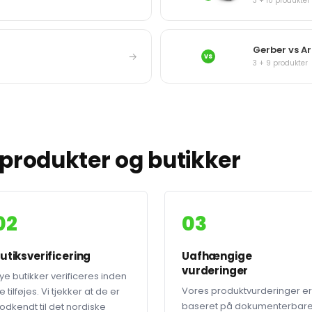
3 + 10 produkter
Gerber vs A
→
VS
3 + 9 produkter
produkter og butikker
02
03
utiksverificering
Uafhængige
vurderinger
ye butikker verificeres inden
Vores produktvurderinger er
e tilføjes. Vi tjekker at de er
baseret på dokumenterbar
odkendt til det nordiske