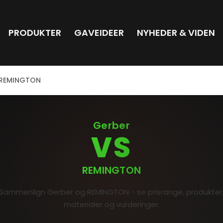
PRODUKTER
GAVEIDEER
NYHEDER & VIDEN
 REMINGTON
Gerber
VS
REMINGTON
Sammenlign Gerber og REMINGTON - se prisrange, produkter
materialer og vurderinger.