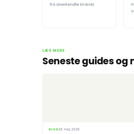
fra anerkendte brands.
m
o
LÆS MERE
Seneste guides og
BLOG
26. maj 2026