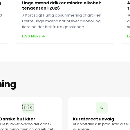
g
Unge mænd drikker mindre alkohol:
A
tendensen i 2026
s
80
⚡ Kort sagt Hurtig opsummering af artiklen
★
Færre unge mænd har prøvet alkohol, og
d
flere holder helt fri fra genstande...
s
LÆS MERE →
L
ning
🇩🇰
⭐
Danske butikker
Kuratereet udvalg
Alle butikker overholder dansk
Vi anbefaler kun produkter vi sel
forbrugerlovgivning og returret.
ville købe.