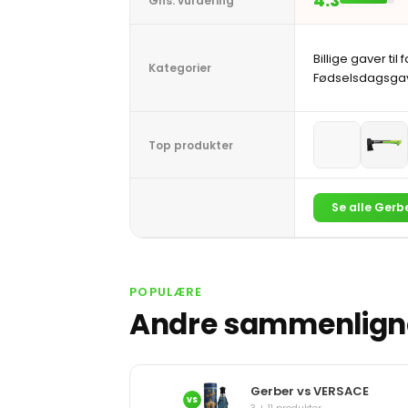
4.3
Gns. vurdering
Billige gaver til 
Kategorier
Fødselsdagsgave
Top produkter
Se alle Gerb
POPULÆRE
Andre sammenligne
Gerber vs VERSACE
VS