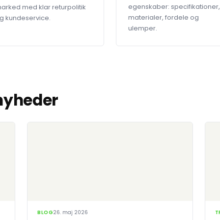
egenskaber: specifikationer,
arked med klar returpolitik
materialer, fordele og
g kundeservice.
ulemper.
 nyheder
BLOG
26. maj 2026
T