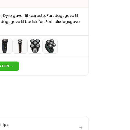
m, Dyre gaver til kæreste, Farsdagsgave til
sdagsgave til bedstefar, Fødselsdagsgave
NGTON →
ilips
→