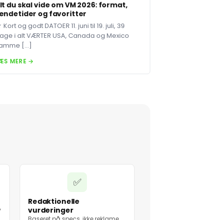
lt du skal vide om VM 2026: format,
endetider og favoritter
 Kort og godt DATOER 11. juni til 19. juli, 39
age i alt VÆRTER USA, Canada og Mexico
amme […]
ÆS MERE →
✅
Redaktionelle
vurderinger
v
Baseret på specs, ikke reklame.