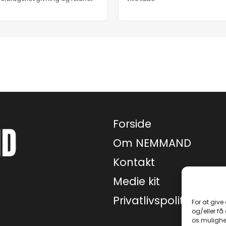
Forside
Om NEMMAND
Kontakt
Medie kit
Privatlivspolitik
For at give
og/eller få
os mulighe