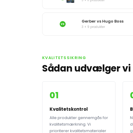
3 + 11 produkter
Gerber vs Hugo Boss
VS
3 + 9 produkter
KVALITETSSIKRING
Sådan udvælger vi 
01
Kvalitetskontrol
B
Alle produkter gennemgås for
N
kvalitetsmærkning. Vi
d
prioriterer kvalitetsmaterialer
g