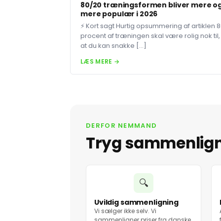
80/20 træningsformen bliver mere o
mere populær i 2026
⚡ Kort sagt Hurtig opsummering af artiklen 
procent af træningen skal være rolig nok til,
at du kan snakke […]
LÆS MERE →
DERFOR NEMMAND
Tryg sammenlig
🔍
Uvildig sammenligning
Vi sælger ikke selv. Vi
sammenligner priser fra danske