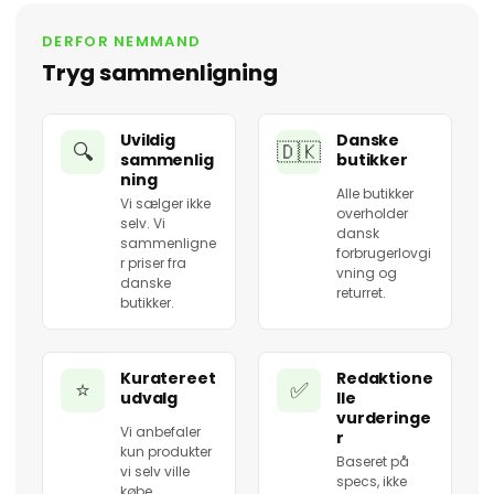
DERFOR NEMMAND
Tryg sammenligning
Uvildig
Danske
🔍
🇩🇰
sammenlig
butikker
ning
Alle butikker
Vi sælger ikke
overholder
selv. Vi
dansk
sammenligne
forbrugerlovgi
r priser fra
vning og
danske
returret.
butikker.
Kuratereet
Redaktione
⭐
✅
udvalg
lle
vurderinge
Vi anbefaler
r
kun produkter
Baseret på
vi selv ville
specs, ikke
købe.