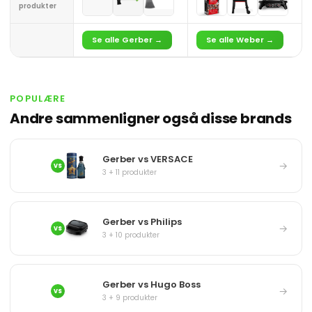
produkter
Se alle Gerber →
Se alle Weber →
POPULÆRE
Andre sammenligner også disse brands
Gerber vs VERSACE
→
VS
3 + 11 produkter
Gerber vs Philips
→
VS
3 + 10 produkter
Gerber vs Hugo Boss
→
VS
3 + 9 produkter