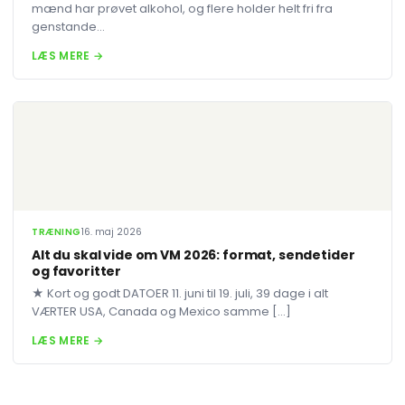
mænd har prøvet alkohol, og flere holder helt fri fra
genstande...
LÆS MERE →
TRÆNING
16. maj 2026
Alt du skal vide om VM 2026: format, sendetider
og favoritter
★ Kort og godt DATOER 11. juni til 19. juli, 39 dage i alt
VÆRTER USA, Canada og Mexico samme […]
LÆS MERE →