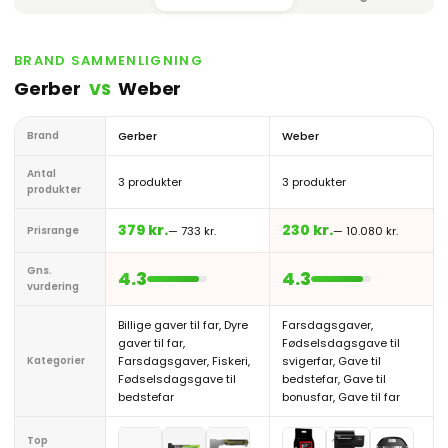
BRAND SAMMENLIGNING
Gerber
Weber
VS
Brand
Gerber
Weber
Antal
3 produkter
3 produkter
produkter
379 kr.
230 kr.
Prisrange
— 733 kr.
— 10.080 kr.
Gns.
4.3
4.3
vurdering
Billige gaver til far, Dyre
Farsdagsgaver,
gaver til far,
Fødselsdagsgave til
Kategorier
Farsdagsgaver, Fiskeri,
svigerfar, Gave til
Fødselsdagsgave til
bedstefar, Gave til
bedstefar
bonusfar, Gave til far
Top