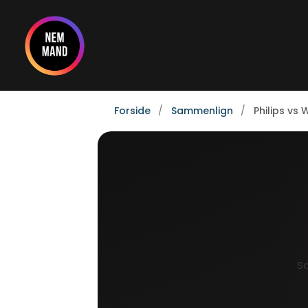
Gå
til
indholdet
Forside
Sammenlign
Philips vs 
Sa