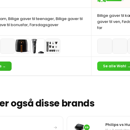
4.4
Billige gaver til k
ham, Billige gaver til teenager, Billige gaver til
gaver til ven, Fø
ve til bonusfar, Farsdagsgaver
far
ps →
Se alle Wahl 
r også disse brands
Philips vs H
→
VS