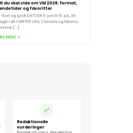
lt du skal vide om VM 2026: format,
endetider og favoritter
 Kort og godt DATOER 11. juni til 19. juli, 39
age i alt VÆRTER USA, Canada og Mexico
amme […]
ÆS MERE →
✅
Redaktionelle
vurderinger
v
Baseret på specs, ikke reklame.