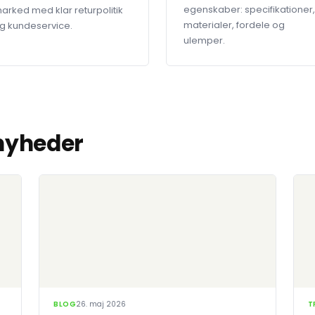
egenskaber: specifikationer,
arked med klar returpolitik
materialer, fordele og
g kundeservice.
ulemper.
 nyheder
BLOG
26. maj 2026
T