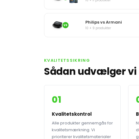
10 + 11 produkter
Philips vs Armani
VS
10 + 9 produkter
KVALITETSSIKRING
Sådan udvælger vi 
01
Kvalitetskontrol
B
Alle produkter gennemgås for
N
kvalitetsmærkning. Vi
d
prioriterer kvalitetsmaterialer
g