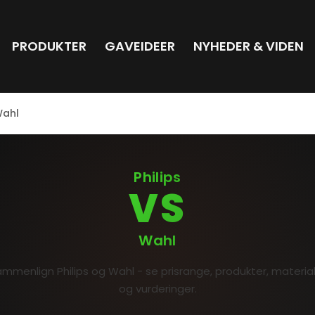
PRODUKTER
GAVEIDEER
NYHEDER & VIDEN
Wahl
Philips
VS
Wahl
mmenlign Philips og Wahl - se prisrange, produkter, materia
og vurderinger.