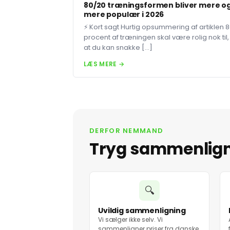
80/20 træningsformen bliver mere o
mere populær i 2026
⚡ Kort sagt Hurtig opsummering af artiklen 
procent af træningen skal være rolig nok til,
at du kan snakke […]
LÆS MERE →
DERFOR NEMMAND
Tryg sammenlig
🔍
Uvildig sammenligning
Vi sælger ikke selv. Vi
sammenligner priser fra danske