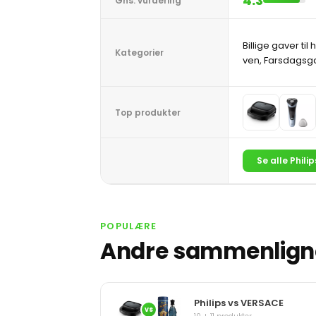
4.3
Gns. vurdering
Billige gaver til 
Kategorier
ven, Farsdagsga
Top produkter
Se alle Phili
POPULÆRE
Andre sammenligne
Philips vs VERSACE
VS