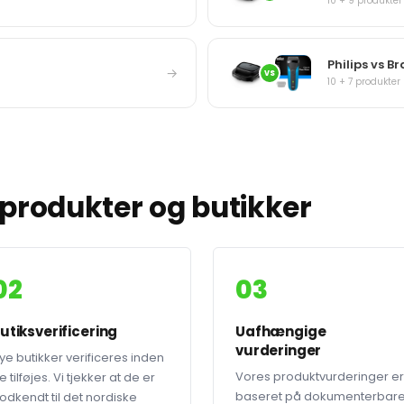
10 + 9 produkter
Philips vs B
→
VS
10 + 7 produkter
produkter og butikker
02
03
utiksverificering
Uafhængige
vurderinger
ye butikker verificeres inden
Vores produktvurderinger er
e tilføjes. Vi tjekker at de er
baseret på dokumenterbar
odkendt til det nordiske