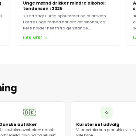
g
Unge mænd drikker mindre alkohol:
A
tendensen i 2026
s
80
⚡ Kort sagt Hurtig opsummering af artiklen
★
Færre unge mænd har prøvet alkohol, og
d
flere holder helt fri fra genstande...
s
LÆS MERE →
L
ning
🇩🇰
⭐
Danske butikker
Kuratereet udvalg
Alle butikker overholder dansk
Vi anbefaler kun produkter vi sel
forbrugerlovgivning og returret.
ville købe.