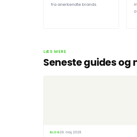
fra anerkendte brands.
m
o
LÆS MERE
Seneste guides og
BLOG
26. maj 2026