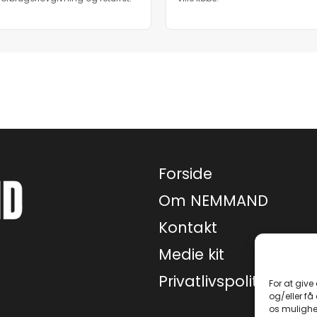
Forside
Om NEMMAND
Kontakt
Medie kit
Privatlivspolitik
For at give
og/eller få
os mulighe