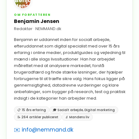
OM FORFATTEREN
Benjamin Jensen
Redaktør
· NEMMAND.dk
Benjamin er uddannet inden for socialt arbejde,
efteruddannet som digital specialist med over 15 års
erfaring i online medier, produktguides og vejledning til
mænd i alle slags livssituationer. Han har arbejdet
målrettet med at analysere markedet, forstå
brugeradfærd og finde stærke løsninger, der hjælper
forbrugerne til at træffe sikre valg. Hans fokus ligger på
gennemsigtighed, datadrevne vurderinger og klare
anbefalinger, som bygger på research, test og praktisk
indsigt i de kategorier han arbejder med.
📋 15 års erfaring
🎓 Socialt arbejde, Digital marketing
📝 264 artikler publiceret
🔬 Mandens liv
✉️ info@nemmand.dk