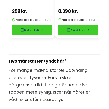
299 kr.
8.390 kr.
2.
Nordiske butikker
·
1 butik
Nordiske butikker
·
1 butik
KØB HER
KØB HER
Hvornår starter tyndt hår?
For mange mænd starter udtynding
allerede i tyverne. Først rykker
hårgrænsen lidt tilbage. Senere bliver
toppen mere synlig, især når håret er
vådt eller står i skarpt lys.