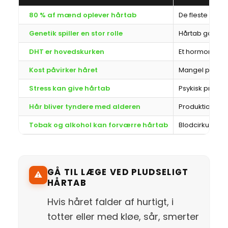
80 % af mænd oplever hårtab
De fleste ser t
Genetik spiller en stor rolle
Hårtab går ofte
DHT er hovedskurken
Et hormon der
Kost påvirker håret
Mangel på vit
Stress kan give hårtab
Psykisk pres p
Hår bliver tyndere med alderen
Produktionen i
Tobak og alkohol kan forværre hårtab
Blodcirkulatio
GÅ TIL LÆGE VED PLUDSELIGT
⚠️
HÅRTAB
Hvis håret falder af hurtigt, i
totter eller med kløe, sår, smerter