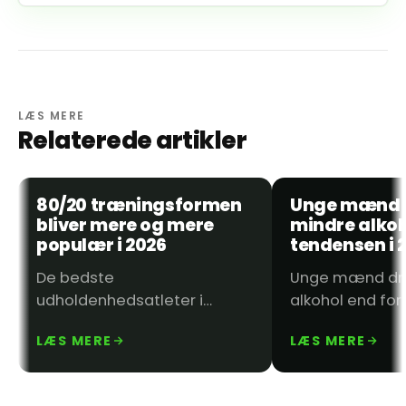
LÆS MERE
Relaterede artikler
26. MAJ 2026
26. MAJ 2026
80/20 træningsformen
Unge mænd d
BLOG
BLOG
bliver mere og mere
mindre alkoh
populær i 2026
tendensen i 
De bedste
Unge mænd dri
udholdenhedsatleter i
alkohol end for 
verden træner
og udviklingen s
LÆS MERE
LÆS MERE
langsommere, end du tror.
fortsætte. Fær
Det lyder bagvendt, men
alkohol…
hemmeligheden bag deres