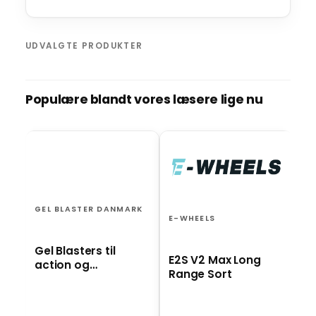
UDVALGTE PRODUKTER
Populære blandt vores læsere lige nu
BO
El
ro
GEL BLASTER DANMARK
st
E-WHEELS
Gel Blasters til
E2S V2 Max Long
action og
Range Sort
underholdning