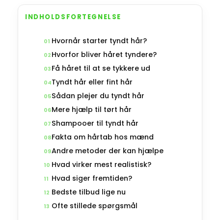
INDHOLDSFORTEGNELSE
Hvornår starter tyndt hår?
01
Hvorfor bliver håret tyndere?
02
Få håret til at se tykkere ud
03
Tyndt hår eller fint hår
04
Sådan plejer du tyndt hår
05
Mere hjælp til tørt hår
06
Shampooer til tyndt hår
07
Fakta om hårtab hos mænd
08
Andre metoder der kan hjælpe
09
Hvad virker mest realistisk?
10
Hvad siger fremtiden?
11
Bedste tilbud lige nu
12
Ofte stillede spørgsmål
13