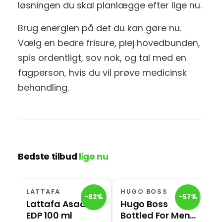
løsningen du skal planlægge efter lige nu.
Brug energien på det du kan gøre nu.
Vælg en bedre frisure, plej hovedbunden,
spis ordentligt, sov nok, og tal med en
fagperson, hvis du vil prøve medicinsk
behandling.
Bedste tilbud
lige nu
LATTAFA
HUGO BOSS
H
-62%
-57%
Lattafa Asad
Hugo Boss
H
EDP 100 ml
Bottled For Men
I