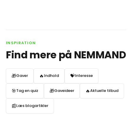
form er en…
INSPIRATION
Find mere på NEMMAND
🎁
🔥
💝
Gaver
Indhold
Interesse
🎯
🎁
🔥
Tag en quiz
Gaveideer
Aktuelle tilbud
📰
Læs blogartikler