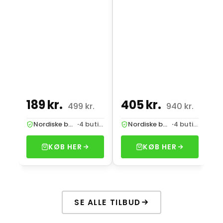
EDP 100 ml
m
189 kr.
405 kr.
4
499 kr.
940 kr.
Nordiske butikker
·
4 butikker
Nordiske butikker
·
4 butikker
KØB HER
KØB HER
SE ALLE TILBUD