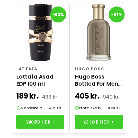
H
-62%
-57%
H
I
m
LATTAFA
HUGO BOSS
Lattafa Asad
Hugo Boss
EDP 100 ml
Bottled For Men
EDP 100 ml
189 kr.
405 kr.
4
499 kr.
940 kr.
Nordiske butikker
·
4 butikker
Nordiske butikker
·
4 butikker
KØB HER
KØB HER