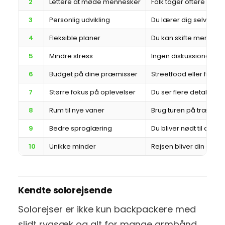
2
Lettere at møde mennesker
Folk tager oftere konta
3
Personlig udvikling
Du lærer dig selv bedre
4
Fleksible planer
Du kan skifte mening u
5
Mindre stress
Ingen diskussioner om 
6
Budget på dine præmisser
Streetfood eller fin r
7
Større fokus på oplevelser
Du ser flere detaljer, f
8
Rum til nye vaner
Brug turen på træning,
9
Bedre sproglæring
Du bliver nødt til at ta
10
Unikke minder
Rejsen bliver din egen o
Kendte solorejsende
Solorejser er ikke kun backpackere med
slidt rygsæk og alt for mange armbånd.