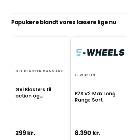
Populære blandt vores læsere lige nu
BO
El
ro
GEL BLASTER DANMARK
st
E-WHEELS
Gel Blasters til
E2S V2 Max Long
action og
Range Sort
underholdning
299 kr.
8.390 kr.
2.