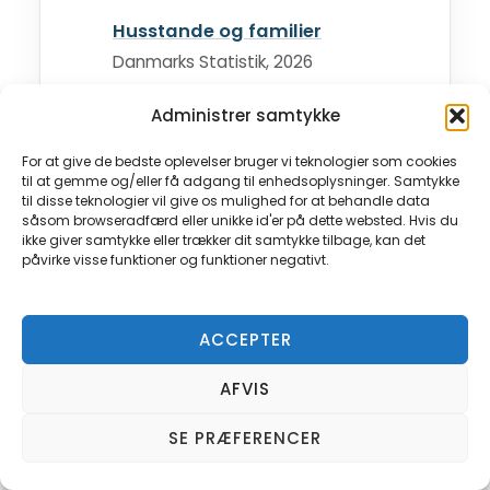
Husstande og familier
Danmarks Statistik, 2026
Administrer samtykke
Alt om rejsevejledninger
Udenrigsministeriet
For at give de bedste oplevelser bruger vi teknologier som cookies
til at gemme og/eller få adgang til enhedsoplysninger. Samtykke
til disse teknologier vil give os mulighed for at behandle data
Rejs alene
såsom browseradfærd eller unikke id'er på dette websted. Hvis du
Spies
ikke giver samtykke eller trækker dit samtykke tilbage, kan det
påvirke visse funktioner og funktioner negativt.
Apollo Solo
Apollo
ACCEPTER
AFVIS
SE PRÆFERENCER
Denne artikel kan indeholde affiliate-links.