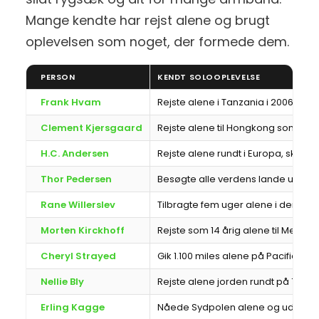
Mange kendte har rejst alene og brugt
oplevelsen som noget, der formede dem.
PERSON
KENDT SOLOOPLEVELSE
Frank Hvam
Rejste alene i Tanzania i 2006 og
Clement Kjersgaard
Rejste alene til Hongkong som 16 år
H.C. Andersen
Rejste alene rundt i Europa, skrev 
Thor Pedersen
Besøgte alle verdens lande uden 
Rane Willerslev
Tilbragte fem uger alene i den sib
Morten Kirckhoff
Rejste som 14 årig alene til Mellem
Cheryl Strayed
Gik 1.100 miles alene på Pacific Cres
Nellie Bly
Rejste alene jorden rundt på 72 dage
Erling Kagge
Nåede Sydpolen alene og uden støtte