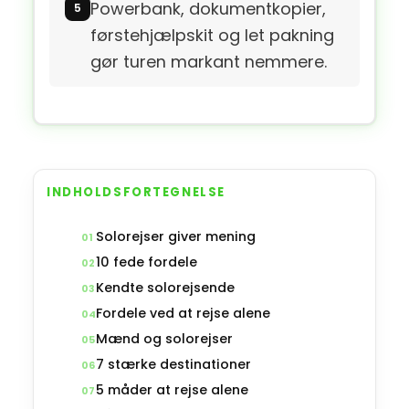
Powerbank, dokumentkopier,
førstehjælpskit og let pakning
gør turen markant nemmere.
INDHOLDSFORTEGNELSE
Solorejser giver mening
01
10 fede fordele
02
Kendte solorejsende
03
Fordele ved at rejse alene
04
Mænd og solorejser
05
7 stærke destinationer
06
5 måder at rejse alene
07