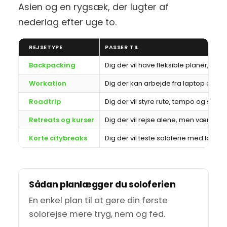
Asien og en rygsæk, der lugter af
nederlag efter uge to.
REJSETYPE
PASSER TIL
Backpacking
Dig der vil have fleksible planer, host
Workation
Dig der kan arbejde fra laptop og vil
Roadtrip
Dig der vil styre rute, tempo og stop he
Retreats og kurser
Dig der vil rejse alene, men være del 
Korte citybreaks
Dig der vil teste soloferie med lav ri
Sådan planlægger du soloferien
En enkel plan til at gøre din første
solorejse mere tryg, nem og fed.