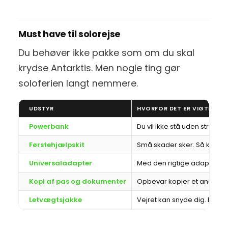
Must have til solorejse
Du behøver ikke pakke som om du skal
krydse Antarktis. Men nogle ting gør
soloferien langt nemmere.
UDSTYR
HVORFOR DET ER VIGTIGT
Powerbank
Du vil ikke stå uden strøm, n
Førstehjælpskit
Små skader sker. Så kan du s
Universaladapter
Med den rigtige adapter er
Kopi af pas og dokumenter
Opbevar kopier et andet ste
Letvægtsjakke
Vejret kan snyde dig. En let