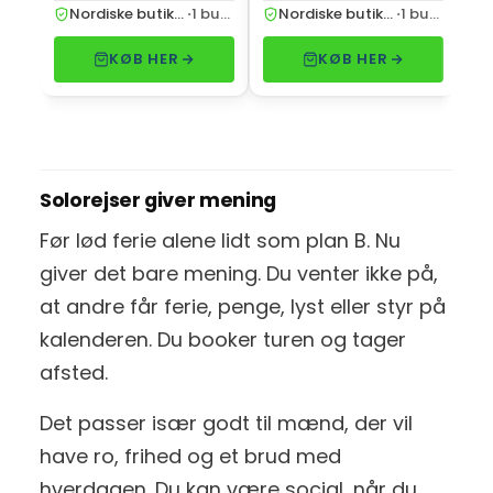
Nordiske butikker
·
1 butik
Nordiske butikker
·
1 butik
KØB HER
KØB HER
Solorejser giver mening
Før lød ferie alene lidt som plan B. Nu
giver det bare mening. Du venter ikke på,
at andre får ferie, penge, lyst eller styr på
kalenderen. Du booker turen og tager
afsted.
Det passer især godt til mænd, der vil
have ro, frihed og et brud med
hverdagen. Du kan være social, når du