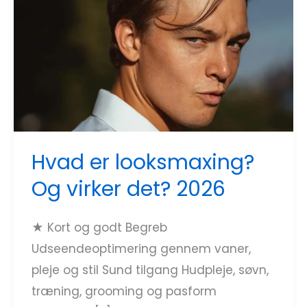
Og
virker
det?
2026
Hvad er looksmaxing?
Og virker det? 2026
★ Kort og godt Begreb
Udseendeoptimering gennem vaner,
pleje og stil Sund tilgang Hudpleje, søvn,
træning, grooming og pasform