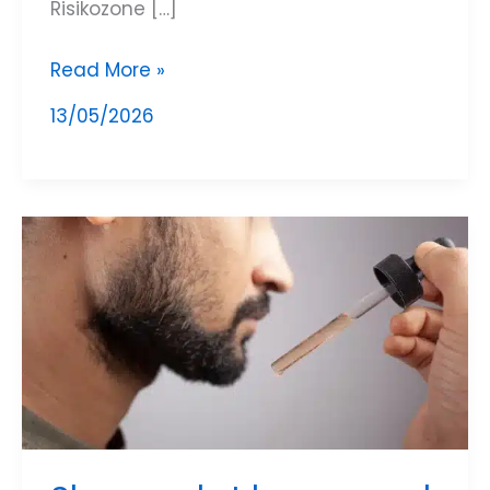
Risikozone […]
Read More »
13/05/2026
Skægvækst
hos
mænd