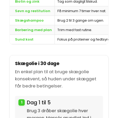
Biotin og zink
Tag som dagligt tilskud.
Søvn og restitution
Få minimum 7 timer hver nat.
Skægshampoo
Brug 2 til 3 gange om ugen.
Barbering med plan
Trim med fast rutine.
Sund kost
Fokus på proteiner og fedtsyrer.
Skægolie i 30 dage
En enkel plan til at bruge skægolie
konsekvent, så huden under skægget
får bedre betingelser.
Dag 1 til 5
Brug 3 dråber skægolie hver
morgen. Massér grundigt ind i