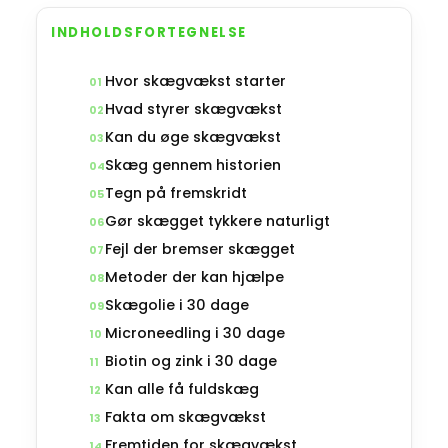
INDHOLDSFORTEGNELSE
Hvor skægvækst starter
01
Hvad styrer skægvækst
02
Kan du øge skægvækst
03
Skæg gennem historien
04
Tegn på fremskridt
05
Gør skægget tykkere naturligt
06
Fejl der bremser skægget
07
Metoder der kan hjælpe
08
Skægolie i 30 dage
09
Microneedling i 30 dage
10
Biotin og zink i 30 dage
11
Kan alle få fuldskæg
12
Fakta om skægvækst
13
Fremtiden for skægvækst
14