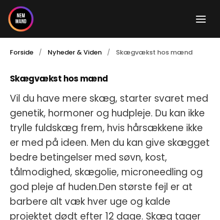
Gå
til
indholdet
Forside
Nyheder & Viden
Skægvækst hos mænd
Skægvækst hos mænd
Vil du have mere skæg, starter svaret med
genetik, hormoner og hudpleje. Du kan ikke
trylle fuldskæg frem, hvis hårsækkene ikke
er med på ideen. Men du kan give skægget
bedre betingelser med søvn, kost,
tålmodighed, skægolie, microneedling og
god pleje af huden.Den største fejl er at
barbere alt væk hver uge og kalde
projektet dødt efter 12 dage. Skæg tager