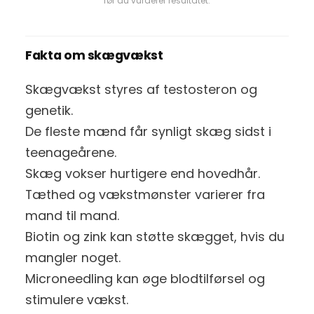
før du vurderer resultatet.
Fakta om skægvækst
Skægvækst styres af testosteron og
genetik.
De fleste mænd får synligt skæg sidst i
teenageårene.
Skæg vokser hurtigere end hovedhår.
Tæthed og vækstmønster varierer fra
mand til mand.
Biotin og zink kan støtte skægget, hvis du
mangler noget.
Microneedling kan øge blodtilførsel og
stimulere vækst.