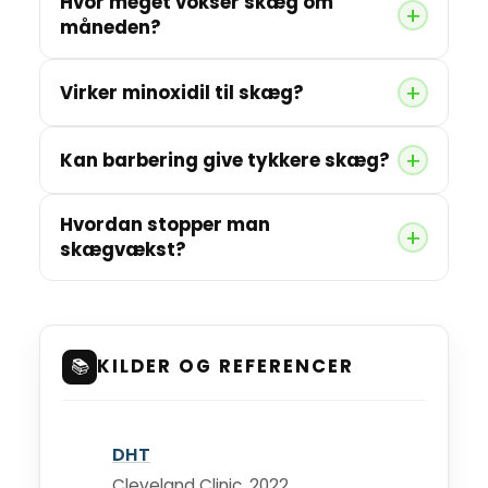
Hvor meget vokser skæg om
måneden?
Virker minoxidil til skæg?
Kan barbering give tykkere skæg?
Hvordan stopper man
skægvækst?
📚
KILDER OG REFERENCER
DHT
Cleveland Clinic, 2022