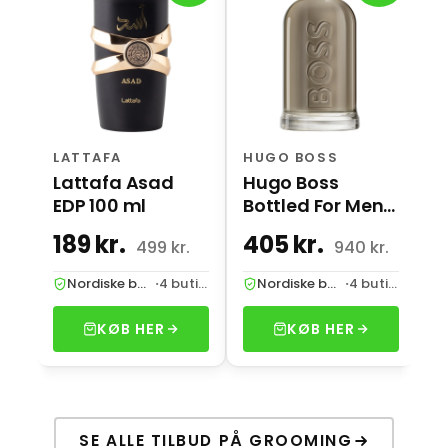
B
M
LATTAFA
HUGO BOSS
Lattafa Asad
Hugo Boss
4
EDP 100 ml
Bottled For Men
EDP 100 ml
189 kr.
405 kr.
499 kr.
940 kr.
kr
Nordiske butikker
·
4 butikker
Nordiske butikker
·
4 butikker
KØB HER
KØB HER
SE ALLE TILBUD PÅ GROOMING