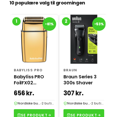
10 populære valg til groomingen
1
2
3
B
-61%
-53%
B
S
3
BABYLISS PRO
BRAUN
Babyliss PRO
Braun Series 3
FoilFX02
300s Shaver
4ARTISTS Shaver
656 kr.
307 kr.
6
Gold
Nordiske butikker
·
2 butikker
Nordiske butikker
·
2 butikker
SE PRODUKT
SE PRODUKT