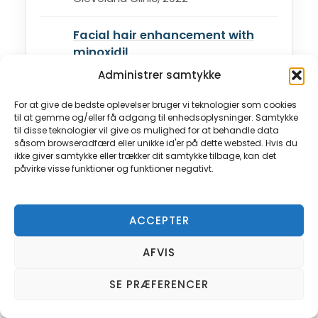
Facial hair enhancement with
minoxidil
PMC, 2024
Administrer samtykke
For at give de bedste oplevelser bruger vi teknologier som cookies
Microneedling and Its Use in Hair
til at gemme og/eller få adgang til enhedsoplysninger. Samtykke
Loss Disorders
til disse teknologier vil give os mulighed for at behandle data
såsom browseradfærd eller unikke id'er på dette websted. Hvis du
Dermatology and Therapy, 2022
ikke giver samtykke eller trækker dit samtykke tilbage, kan det
påvirke visse funktioner og funktioner negativt.
ACCEPTER
Denne artikel kan indeholde affiliate-links.
AFVIS
Vi modtager en lille provision ved køb via
vores links, uden ekstra omkostninger for
SE PRÆFERENCER
dig.