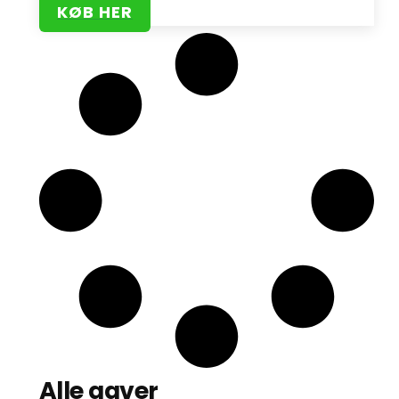
KØB HER
Alle gaver