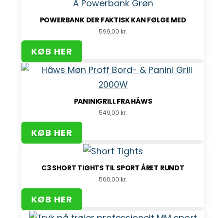
POWERBANK DER FAKTISK KAN FØLGE MED
599,00
kr.
KØB HER
PANINIGRILL FRA HÂWS
549,00
kr.
KØB HER
C3 SHORT TIGHTS TIL SPORT ÅRET RUNDT
500,00
kr.
KØB HER