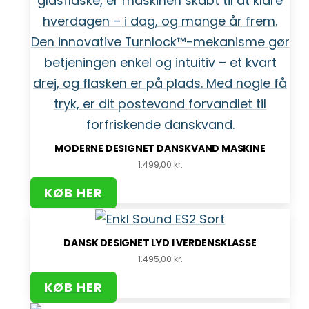
MODERNE DESIGNET DANSKVAND MASKINE
1.499,00
kr.
KØB HER
DANSK DESIGNET LYD I VERDENSKLASSE
1.495,00
kr.
KØB HER