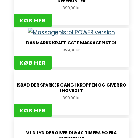
DEERHUNTER
899,00
kr.
KØB HER
DANMARKS KRAFTIGSTE MASSAGEPISTOL
899,00
kr.
KØB HER
ISBAD DER SPARKER GANG I KROPPEN OG GIVER RO
I HOVEDET
899,00
kr.
KØB HER
VILD LYD DER GIVER DIG 40 TIMERS RO FRA