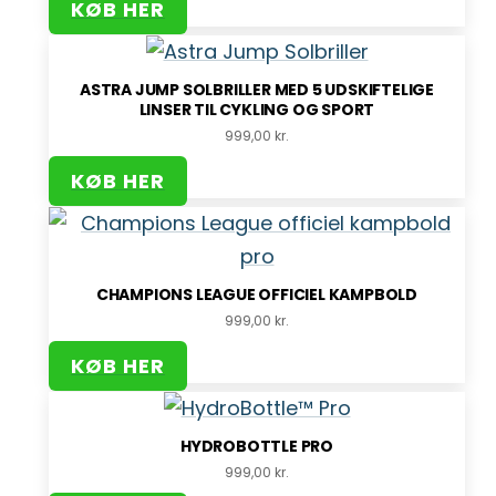
KØB HER
ASTRA JUMP SOLBRILLER MED 5 UDSKIFTELIGE
LINSER TIL CYKLING OG SPORT
999,00
kr.
KØB HER
CHAMPIONS LEAGUE OFFICIEL KAMPBOLD
999,00
kr.
KØB HER
HYDROBOTTLE PRO
999,00
kr.