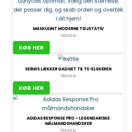
MASKULINT MODERNE TØJSTATIV
799,00
kr.
KØB HER
SERIØS LÆKKER GADGET TIL TE-ELSKEREN
799,00
kr.
KØB HER
ADIDAS RESPONSE PRO – LEGENDARISKE
MÅLMANDSHANDSKER
750,00
kr.