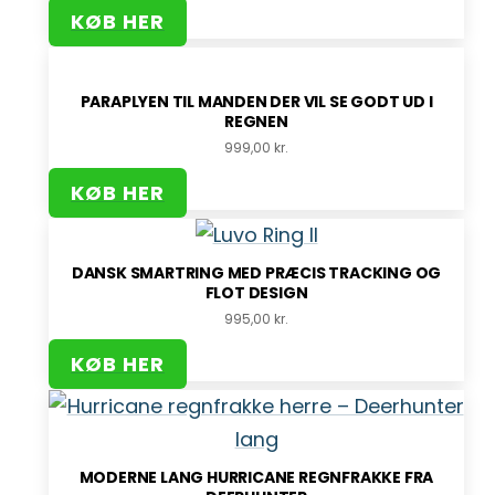
KØB HER
PARAPLYEN TIL MANDEN DER VIL SE GODT UD I
REGNEN
999,00
kr.
KØB HER
DANSK SMARTRING MED PRÆCIS TRACKING OG
FLOT DESIGN
995,00
kr.
KØB HER
MODERNE LANG HURRICANE REGNFRAKKE FRA