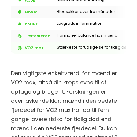
ApoB
🩸
Blodsukker over tre måneder
HbA1c
🔥
Lavgrads inflammation
hsCRP
💪
Hormonel balance hos mænd
Testosteron
🫁
Stærkeste forudsigelse for tidlig død
VO2 max
Den vigtigste enkeltværdi for mænd er
VO2 max, altså din krops evne til at
optage og bruge ilt. Forskningen er
overraskende klar: mænd i den bedste
fjerdedel for VO2 max har op til fem
gange lavere risiko for tidlig død end
mænd i den nederste fjerdedel. Du kan