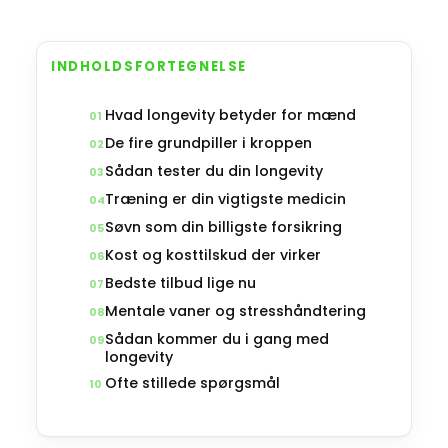
INDHOLDSFORTEGNELSE
Hvad longevity betyder for mænd
01
De fire grundpiller i kroppen
02
Sådan tester du din longevity
03
Træning er din vigtigste medicin
04
Søvn som din billigste forsikring
05
Kost og kosttilskud der virker
06
Bedste tilbud lige nu
07
Mentale vaner og stresshåndtering
08
Sådan kommer du i gang med
09
longevity
Ofte stillede spørgsmål
10