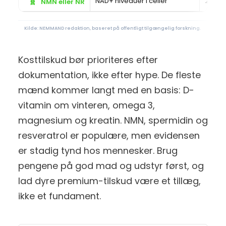
🧬
NAD+ niveauer i celler
250 ti
NMN eller NR
Kilde: NEMMAND redaktion, baseret på offentligt tilgængelig forskning.
Kosttilskud bør prioriteres efter
dokumentation, ikke efter hype. De fleste
mænd kommer langt med en basis: D-
vitamin om vinteren, omega 3,
magnesium og kreatin. NMN, spermidin og
resveratrol er populære, men evidensen
er stadig tynd hos mennesker. Brug
pengene på god mad og udstyr først, og
lad dyre premium-tilskud være et tillæg,
ikke et fundament.