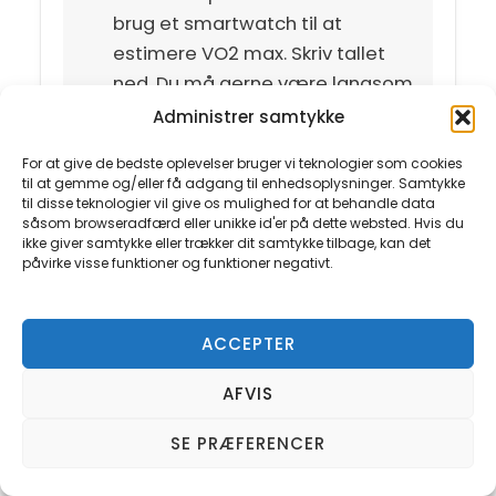
brug et smartwatch til at
estimere VO2 max. Skriv tallet
ned. Du må gerne være langsom
i starten, vigtigste er at have et
Administrer samtykke
udgangspunkt.
For at give de bedste oplevelser bruger vi teknologier som cookies
til at gemme og/eller få adgang til enhedsoplysninger. Samtykke
til disse teknologier vil give os mulighed for at behandle data
Læg en træningsplan
såsom browseradfærd eller unikke id'er på dette websted. Hvis du
ikke giver samtykke eller trækker dit samtykke tilbage, kan det
Skema tre styrkepas, to kondipas
påvirke visse funktioner og funktioner negativt.
og et intervalpas ind i ugen. Skriv
dem i kalenderen som faste
aftaler, så de ikke flytter sig hver
ACCEPTER
gang noget andet popper op.
AFVIS
SE PRÆFERENCER
Optimer søvn først
Vælg en fast sengetid og hold