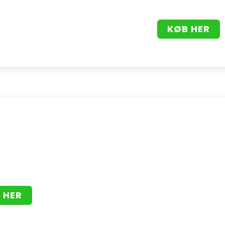
KØB HER
 HER