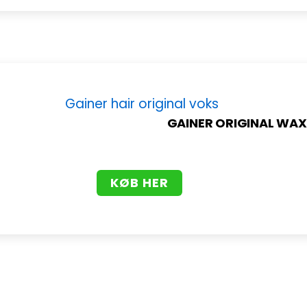
GAINER ORIGINAL WAX
KØB HER