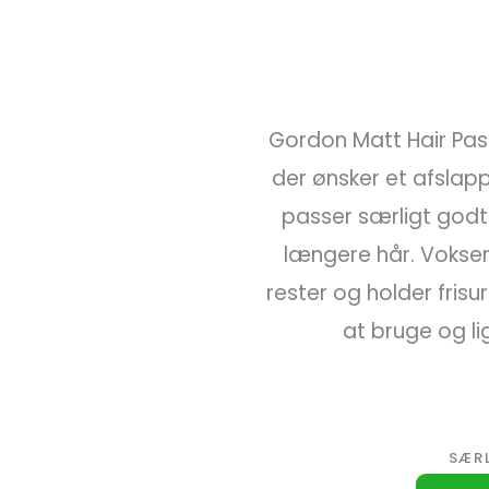
Gordon Matt Hair Past
der ønsker et afslapp
passer særligt godt t
længere hår. Voksen
rester og holder frisu
at bruge og li
SÆR