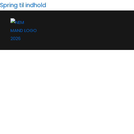
Gå
Spring til indhold
til
indholdet