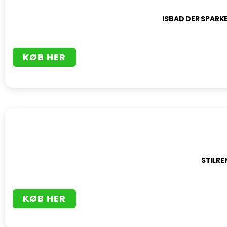
ISBAD DER SPARK
KØB HER
STILRE
KØB HER