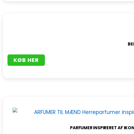
BE
KØB HER
PARFUMER INSPIRERET AF IKON