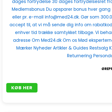
ØREP
KØB HER