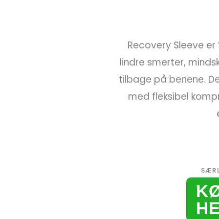
Recovery Sleeve er ”
lindre smerter, mind
tilbage på benene. D
med fleksibel kompr
SÆR
K
H