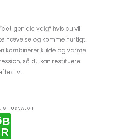
det geniale valg” hvis du vil
ske hævelse og komme hurtigt
en kombinerer kulde og varme
ession, så du kan restituere
effektivt.
LIGT UDVALGT
ØB
ER