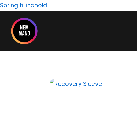
Gå
Spring til indhold
til
indholdet