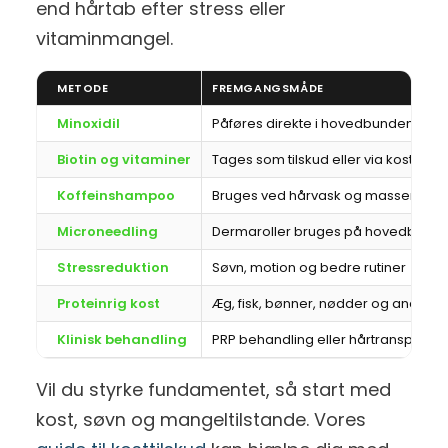
end hårtab efter stress eller
vitaminmangel.
METODE
FREMGANGSMÅDE
Minoxidil
Påføres direkte i hovedbunden 2 ga
Biotin og vitaminer
Tages som tilskud eller via kosten
Koffeinshampoo
Bruges ved hårvask og masseres in
Microneedling
Dermaroller bruges på hovedbunden
Stressreduktion
Søvn, motion og bedre rutiner
Proteinrig kost
Æg, fisk, bønner, nødder og andre pr
Klinisk behandling
PRP behandling eller hårtransplanta
Vil du styrke fundamentet, så start med
kost, søvn og mangeltilstande. Vores