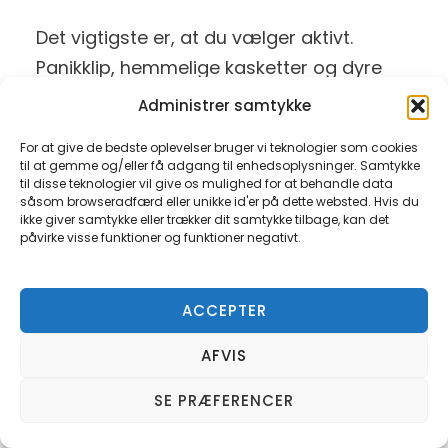
Det vigtigste er, at du vælger aktivt.
Panikklip, hemmelige kasketter og dyre
impulskøb klokken 01 hjælper sjældent.
Administrer samtykke
For at give de bedste oplevelser bruger vi teknologier som cookies
til at gemme og/eller få adgang til enhedsoplysninger. Samtykke
Hårtab på benene
til disse teknologier vil give os mulighed for at behandle data
såsom browseradfærd eller unikke id'er på dette websted. Hvis du
Nogle mænd mister også hår på benene
ikke giver samtykke eller trækker dit samtykke tilbage, kan det
påvirke visse funktioner og funktioner negativt.
med alderen. Det kan virke mærkeligt,
men det er ikke automatisk farligt.
Kroppen ændrer sig, og hårtab sker ikke
ACCEPTER
kun på hovedet.
AFVIS
Hårtab på benene kan hænge sammen
SE PRÆFERENCER
med blodcirkulation, alder, hormoner eller
hudforhold. Hurtige ændringer, smerter,