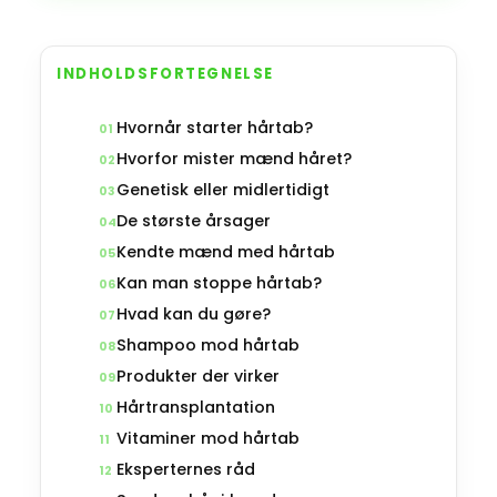
INDHOLDSFORTEGNELSE
Hvornår starter hårtab?
01
Hvorfor mister mænd håret?
02
Genetisk eller midlertidigt
03
De største årsager
04
Kendte mænd med hårtab
05
Kan man stoppe hårtab?
06
Hvad kan du gøre?
07
Shampoo mod hårtab
08
Produkter der virker
09
Hårtransplantation
10
Vitaminer mod hårtab
11
Eksperternes råd
12