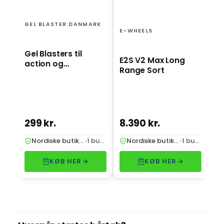
El
ro
GEL BLASTER DANMARK
st
E-WHEELS
Gel Blasters til
E2S V2 Max Long
action og
Range Sort
underholdning
299 kr.
8.390 kr.
2.
Nordiske butikker
·
1 butik
Nordiske butikker
·
1 butik
KØB HER
KØB HER