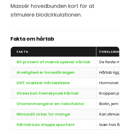
Massér hovedbunden kort for at
stimulere blodcirkulationen.
Fakta om hårtab
FAKTA
FORKLARING
80 procent af mænd oplever hårtab
De fleste mærker
Arvelighed er hovedårsagen
Hårtab ligger oft
DHT svækker hårsækkene
Hormonet kan k
Stress kan fremskynde hårtab
Kroppen priorite
Vitaminmangel er en risikofaktor
Biotin, jern og z
Minoxidil virker for mange
Kan stimulere 
Hårtab kan stoppe spontant
Især hvis årsage