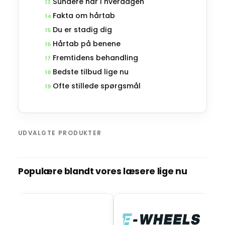
Sundere hår i hverdagen
13
Fakta om hårtab
14
Du er stadig dig
15
Hårtab på benene
16
Fremtidens behandling
17
Bedste tilbud lige nu
18
Ofte stillede spørgsmål
19
UDVALGTE PRODUKTER
Populære blandt vores læsere lige nu
BO