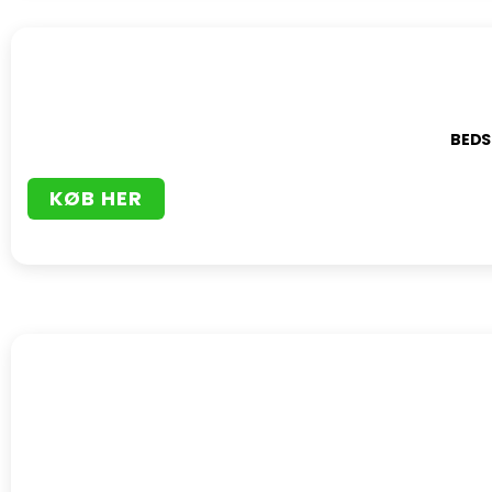
BEDS
KØB HER