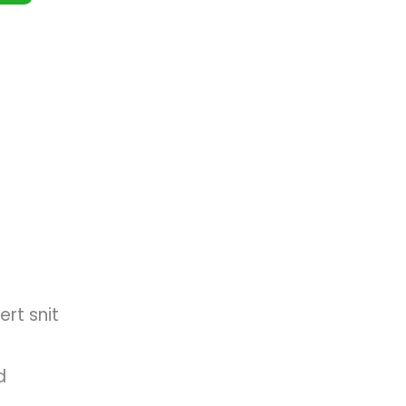
rt snit
d