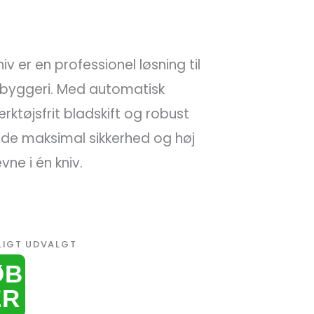
v er en professionel løsning til
g byggeri. Med automatisk
rktøjsfrit bladskift og robust
åde maksimal sikkerhed og høj
ne i én kniv.
LIGT UDVALGT
ØB
ER