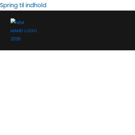
Gå
Spring til indhold
til
indholdet