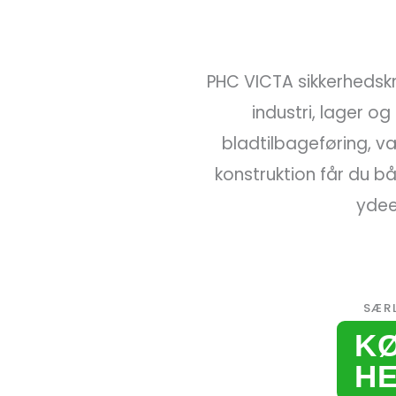
PHC VICTA sikkerhedskni
industri, lager o
bladtilbageføring, væ
konstruktion får du b
ydeev
SÆR
K
H