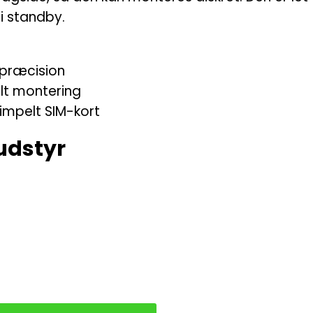
i standby.
 præcision
ult montering
impelt SIM-kort
 udstyr