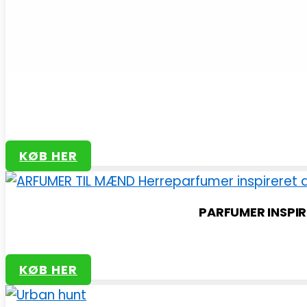
KØB HER
PARFUMER INSPIRE
KØB HER