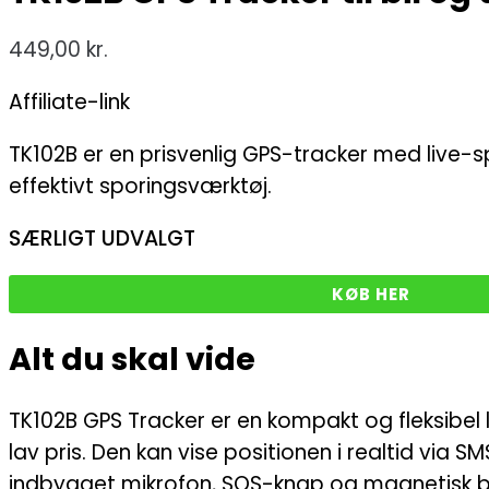
449,00
kr.
Affiliate-link
TK102B er en prisvenlig GPS-tracker med live-spo
effektivt sporingsværktøj.
SÆRLIGT UDVALGT
KØB HER
Alt du skal vide
TK102B GPS Tracker er en kompakt og fleksibel l
lav pris. Den kan vise positionen i realtid via 
indbygget mikrofon, SOS-knap og magnetisk bag