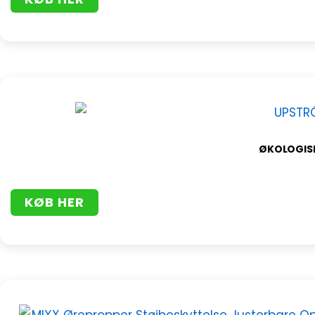
ØKOLOGISK
KØB HER