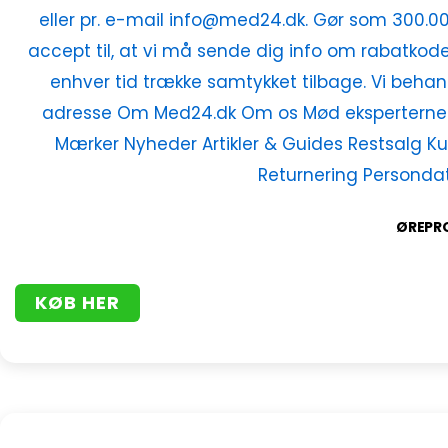
ØREPRO
KØB HER