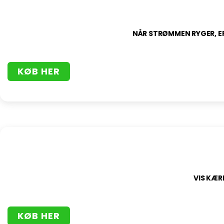
NÅR STRØMMEN RYGER, ER
KØB HER
VIS KÆR
KØB HER