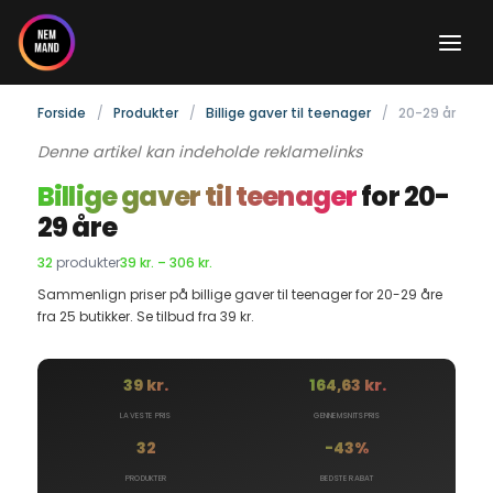
Gå
til
indholdet
Forside
Produkter
Billige gaver til teenager
20-29 år
Denne artikel kan indeholde reklamelinks
Billige gaver til teenager
for 20-
29 åre
32
produkter
39 kr. – 306 kr.
Sammenlign priser på billige gaver til teenager for 20-29 åre
fra 25 butikker. Se tilbud fra 39 kr.
39 kr.
164,63 kr.
LAVESTE PRIS
GENNEMSNITSPRIS
32
-43%
PRODUKTER
BEDSTE RABAT