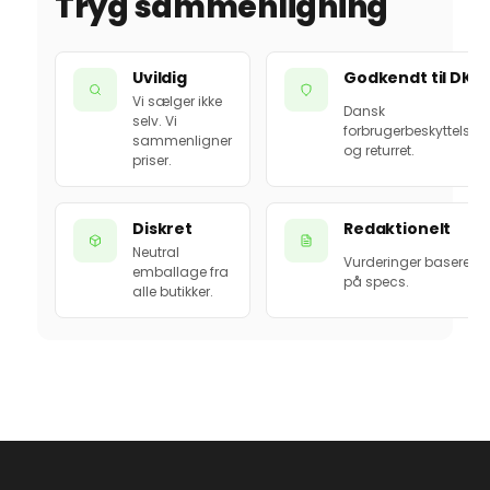
Tryg sammenligning
Uvildig
Godkendt til DK
Vi sælger ikke
Dansk
selv. Vi
forbrugerbeskyttelse
sammenligner
og returret.
priser.
Diskret
Redaktionelt
Neutral
Vurderinger baseret
emballage fra
på specs.
alle butikker.