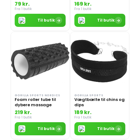
79 kr.
169 kr.
Fra 1 butik
Fra 1 butik
→
→
Til butik
Til butik
GORILLA SPORTS NORDICS
GORILLA SPORTS
Foam roller tube til
Vægtbælte til chins og
dybere massage
dips
219 kr.
189 kr.
Fra 1 butik
Fra 1 butik
→
→
Til butik
Til butik