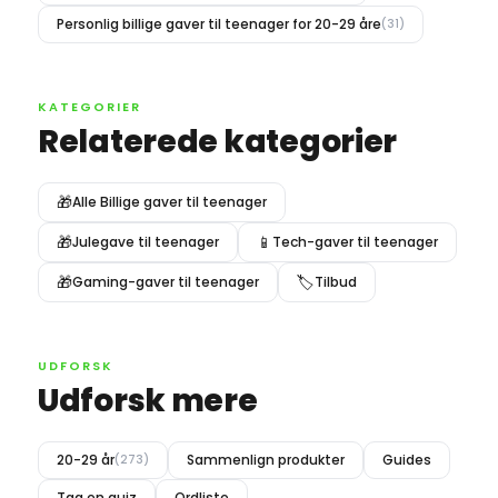
Personlig billige gaver til teenager for 20-29 åre
(31)
KATEGORIER
Relaterede kategorier
🎁
Alle Billige gaver til teenager
🎁
📱
Julegave til teenager
Tech-gaver til teenager
🎁
🏷️
Gaming-gaver til teenager
Tilbud
UDFORSK
Udforsk mere
20-29 år
Sammenlign produkter
Guides
(273)
Tag en quiz
Ordliste