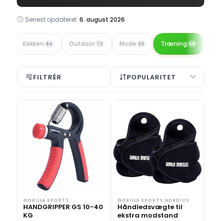
Senest opdateret:
6. august 2026
Køkken
Outdoor
Mode
Træning
87
84
72
62
58
FILTRÉR
POPULARITET
GORILLA SPORTS
GORILLA SPORTS NORDICS
HANDGRIPPER GS 10-40
Håndledsvægte til
KG
ekstra modstand