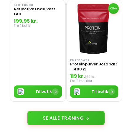
PRO TOUCH
Reflective Endu Vest
-20%
Gul
199,95 kr.
Fra 1 butik
PUREPOWER
Proteinpulver Jordbær
– 400 g
119 kr.
149 kr.
Fra 2 butikker
→
→
Til butik
Til butik
SE ALLE TRÆNING →