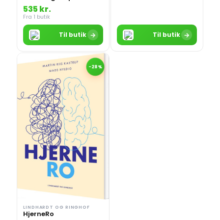
535 kr.
Fra 1 butik
→
→
Til butik
Til butik
-28%
LINDHARDT OG RINGHOF
HjerneRo