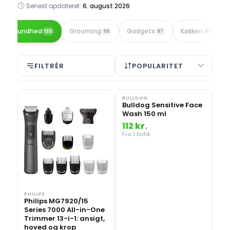
Senest opdateret:
6. august 2026
Sundhed
Grooming
Gadgets
Køkken
133
98
87
84
FILTRÉR
POPULARITET
BULLDOG
Bulldog Sensitive Face
Wash 150 ml
112 kr.
Fra 1 butik
PHILIPS
Philips MG7920/15
Series 7000 All-in-One
Trimmer 13-i-1: ansigt,
hoved og krop