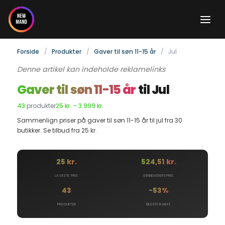
Gå
til
indholdet
Forside
Produkter
Gaver til søn 11-15 år
Jul
Denne artikel kan indeholde reklamelinks
Gaver til søn 11-15 år
til Jul
43
produkter
25 kr. – 3.999 kr.
Sammenlign priser på gaver til søn 11-15 år til jul fra 30
butikker. Se tilbud fra 25 kr.
25 kr.
524,51 kr.
LAVESTE PRIS
GENNEMSNITSPRIS
43
-53%
PRODUKTER
BEDSTE RABAT