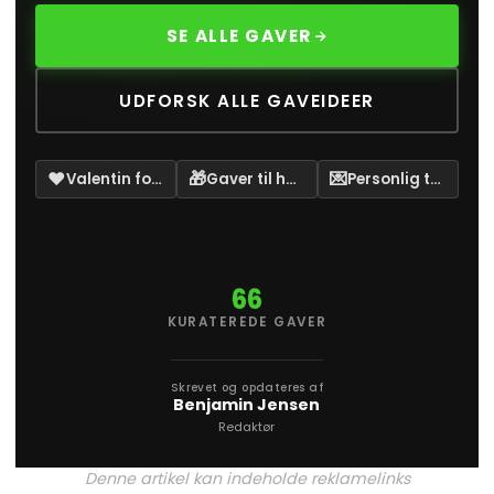
SE ALLE GAVER
UDFORSK ALLE GAVEIDEER
❤️
🎁
💌
Valentin fokus
Gaver til ham
Personlig tanke
66
KURATEREDE GAVER
Skrevet og opdateres af
Benjamin Jensen
Redaktør
Denne artikel kan indeholde reklamelinks