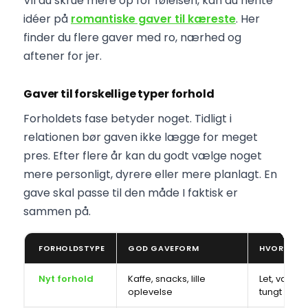
Vil du skrue mere op for følelsen, kan du hente
idéer på
romantiske gaver til kæreste
. Her
finder du flere gaver med ro, nærhed og
aftener for jer.
Gaver til forskellige typer forhold
Forholdets fase betyder noget. Tidligt i
relationen bør gaven ikke lægge for meget
pres. Efter flere år kan du godt vælge noget
mere personligt, dyrere eller mere planlagt. En
gave skal passe til den måde I faktisk er
sammen på.
FORHOLDSTYPE
GOD GAVEFORM
HVORFOR D
Nyt forhold
Kaffe, snacks, lille
Let, varmt
oplevelse
tungt signa