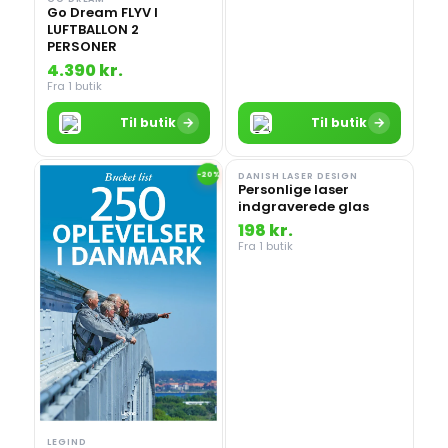
Go Dream FLYV I
LUFTBALLON 2
PERSONER
4.390 kr.
Fra 1 butik
→
→
Til butik
Til butik
-20%
DANISH LASER DESIGN
Personlige laser
indgraverede glas
198 kr.
Fra 1 butik
LEGIND