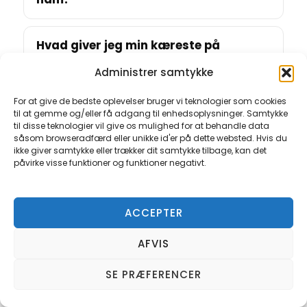
Hvad giver jeg min kæreste på
Valentinsdag?
Administrer samtykke
For at give de bedste oplevelser bruger vi teknologier som cookies
Hvad er en billig Valentinsdag gave?
til at gemme og/eller få adgang til enhedsoplysninger. Samtykke
til disse teknologier vil give os mulighed for at behandle data
såsom browseradfærd eller unikke id'er på dette websted. Hvis du
ikke giver samtykke eller trækker dit samtykke tilbage, kan det
Er oplevelser gode som Valentinsdag
påvirke visse funktioner og funktioner negativt.
gaver?
ACCEPTER
Hvordan gør jeg en Valentinsdag gave
personlig?
AFVIS
SE PRÆFERENCER
Hvad kan jeg give i sidste øjeblik på
Valentinsdag?