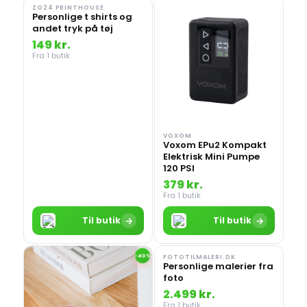
ZO24 PRINTHOUSE
Personlige t shirts og
andet tryk på tøj
149 kr.
Fra 1 butik
VOXOM
Voxom EPu2 Kompakt
Elektrisk Mini Pumpe
120 PSI
379 kr.
Fra 1 butik
→
→
Til butik
Til butik
-40%
FOTOTILMALERI.DK
Personlige malerier fra
foto
2.499 kr.
Fra 1 butik