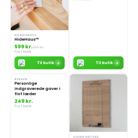
NORDISKHUS
HideHaus™
599 kr.
995 kr.
Fra 1 butik
→
→
Til butik
Til butik
BYRAVN
Personlige
indgraverede gaver i
flot læder
249 kr.
Fra 1 butik
LIVING NATURE