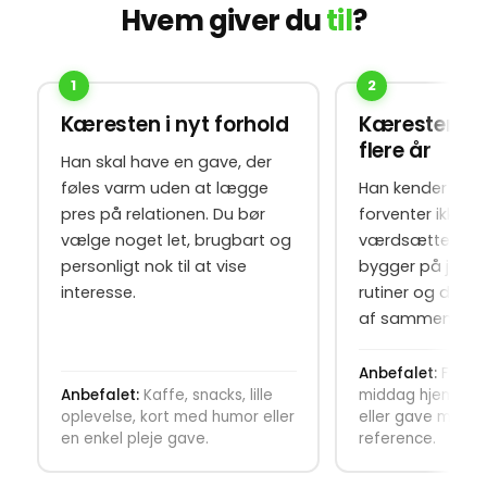
Hvem giver du
til
?
1
2
Kæresten i nyt forhold
Kæresten g
flere år
Han skal have en gave, der
føles varm uden at lægge
Han kender dig 
pres på relationen. Du bør
forventer ikke t
vælge noget let, brugbart og
værdsætter gav
personligt nok til at vise
bygger på jeres
interesse.
rutiner og den 
af sammen på.
Anbefalet:
Fotog
Anbefalet:
Kaffe, snacks, lille
middag hjemme,
oplevelse, kort med humor eller
eller gave med i
en enkel pleje gave.
reference.