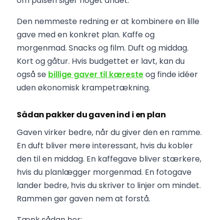
om pulsen siger noget andet.
Den nemmeste redning er at kombinere en lille
gave med en konkret plan. Kaffe og
morgenmad. Snacks og film. Duft og middag.
Kort og gåtur. Hvis budgettet er lavt, kan du
også se
billige gaver til kæreste
og finde idéer
uden økonomisk krampetrækning.
Sådan pakker du gaven ind i en plan
Gaven virker bedre, når du giver den en ramme.
En duft bliver mere interessant, hvis du kobler
den til en middag. En kaffegave bliver stærkere,
hvis du planlægger morgenmad. En fotogave
lander bedre, hvis du skriver to linjer om mindet.
Rammen gør gaven nem at forstå.
Tænk sådan her: