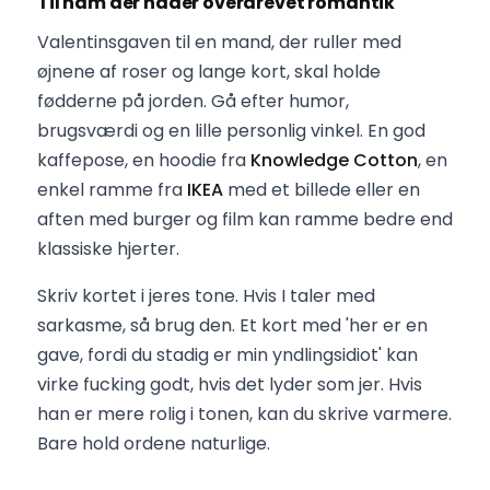
Til ham der hader overdrevet romantik
Valentinsgaven til en mand, der ruller med
øjnene af roser og lange kort, skal holde
fødderne på jorden. Gå efter humor,
brugsværdi og en lille personlig vinkel. En god
kaffepose, en hoodie fra
Knowledge Cotton
, en
enkel ramme fra
IKEA
med et billede eller en
aften med burger og film kan ramme bedre end
klassiske hjerter.
Skriv kortet i jeres tone. Hvis I taler med
sarkasme, så brug den. Et kort med 'her er en
gave, fordi du stadig er min yndlingsidiot' kan
virke fucking godt, hvis det lyder som jer. Hvis
han er mere rolig i tonen, kan du skrive varmere.
Bare hold ordene naturlige.