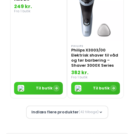
249 kr.
Fra 1 butik
PHILIPS
Philips X3003/00
Elektrisk shaver til våd
og tør barbering –
Shaver 3000X Series
382 kr.
Fra 1 butik
→
→
Til butik
Til butik
Indlæs flere produkter
(42 tilbage)