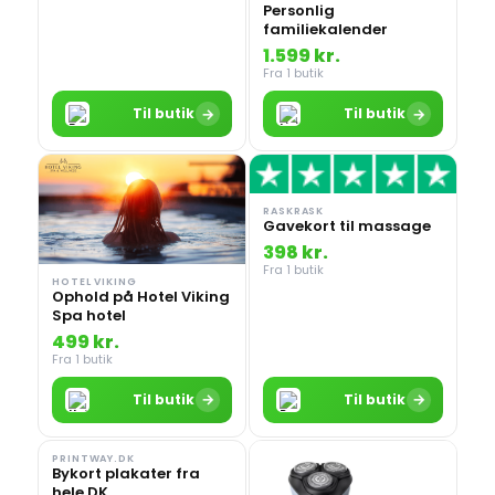
Personlig
familiekalender
1.599 kr.
Fra 1 butik
→
→
Til butik
Til butik
RASKRASK
Gavekort til massage
398 kr.
Fra 1 butik
HOTEL VIKING
Ophold på Hotel Viking
Spa hotel
499 kr.
Fra 1 butik
→
→
Til butik
Til butik
PRINTWAY.DK
Bykort plakater fra
hele DK