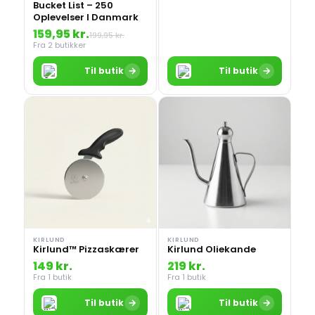
Bucket List – 250
Oplevelser I Danmark
159,95 kr.
199,95 kr.
Fra 2 butikker
→
→
Til butik
Til butik
KIRLUND
KIRLUND
Kirlund™ Pizzaskærer
Kirlund Oliekande
149 kr.
219 kr.
Fra 1 butik
Fra 1 butik
→
→
Til butik
Til butik