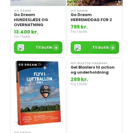
GO DREAM
GO DREAM
Go Dream
Go Dream
HERREMIDDAG FOR 2
HUNDESLÆDE OG
OVERNATNING
795 kr.
13.400 kr.
Fra 1 butik
Fra 1 butik
→
→
Til butik
Til butik
GEL BLASTER DANMARK
Gel Blasters til action
og underholdning
299 kr.
Fra 1 butik
GO DREAM