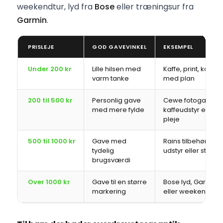
weekendtur, lyd fra
Bose
eller træningsur fra
Garmin
.
PRISLEJE
GOD GAVEVINKEL
EKSEMPEL
Under 200 kr
Lille hilsen med
Kaffe, print, kort e
varm tanke
med plan
200 til 500 kr
Personlig gave
Cewe fotogave, 
med mere fylde
kaffeudstyr eller 
pleje
500 til 1000 kr
Gave med
Rains tilbehør, Log
tydelig
udstyr eller størr
brugsværdi
Over 1000 kr
Gave til en større
Bose lyd, Garmin 
markering
eller weekendtur