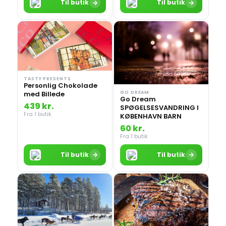
→
→
Til butik
Til butik
TASTY PRESENTS
Personlig Chokolade
GO DREAM
med Billede
Go Dream
439 kr.
SPØGELSESVANDRING I
Fra 1 butik
KØBENHAVN BARN
60 kr.
Fra 1 butik
→
→
Til butik
Til butik