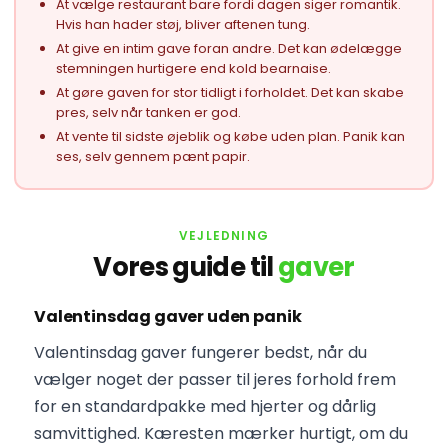
At vælge restaurant bare fordi dagen siger romantik.
Hvis han hader støj, bliver aftenen tung.
At give en intim gave foran andre. Det kan ødelægge
stemningen hurtigere end kold bearnaise.
At gøre gaven for stor tidligt i forholdet. Det kan skabe
pres, selv når tanken er god.
At vente til sidste øjeblik og købe uden plan. Panik kan
ses, selv gennem pænt papir.
VEJLEDNING
Vores guide til
gaver
Valentinsdag gaver uden panik
Valentinsdag gaver fungerer bedst, når du
vælger noget der passer til jeres forhold frem
for en standardpakke med hjerter og dårlig
samvittighed. Kæresten mærker hurtigt, om du