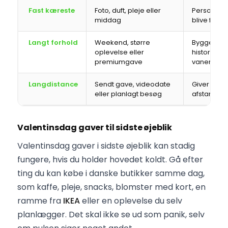
Fast kæreste
Foto, duft, pleje eller
Personligt
middag
blive for v
Langt forhold
Weekend, større
Bygger på 
oplevelse eller
historie o
premiumgave
vaner
Langdistance
Sendt gave, videodate
Giver nær
eller planlagt besøg
afstand
Valentinsdag gaver til sidste øjeblik
Valentinsdag gaver i sidste øjeblik kan stadig
fungere, hvis du holder hovedet koldt. Gå efter
ting du kan købe i danske butikker samme dag,
som kaffe, pleje, snacks, blomster med kort, en
ramme fra
IKEA
eller en oplevelse du selv
planlægger. Det skal ikke se ud som panik, selv