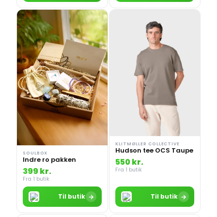
KLITMØLLER COLLECTIVE
Hudson tee OCS Taupe
SOULBOX
Indre ro pakken
550 kr.
399 kr.
Fra 1 butik
Fra 1 butik
→
→
Til butik
Til butik