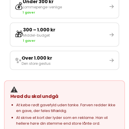
Under 300 kr
💰
→
Lommepenge-venlige
1 gaver
300 – 1.000 kr
🎁
→
Middel-budget
1 gaver
✨
Over 1.000 kr
→
Den store gestus
⚠️
Hvad du skal undgå
At købe rødt gavefyld uden tanke. Farven redder ikke
en gave, der føles tilfældig.
At skrive et kort der lyder som en reklame. Han vil
hellere høre din stemme end store lånte ord.