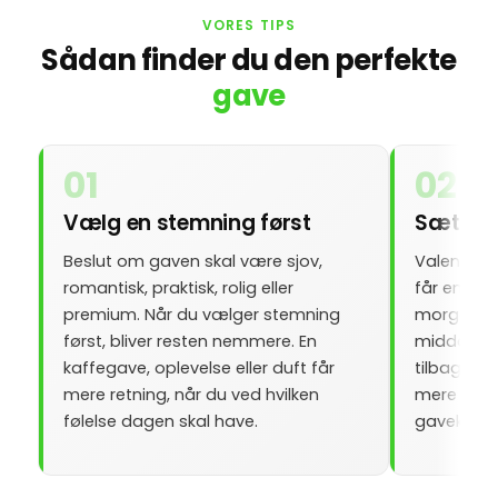
VORES TIPS
Sådan finder du den perfekte
gave
01
02
Vælg en stemning først
Sæt en 
Beslut om gaven skal være sjov,
Valentinsd
romantisk, praktisk, rolig eller
får en ram
premium. Når du vælger stemning
morgenmad.
først, bliver resten nemmere. En
middag. Et 
kaffegave, oplevelse eller duft får
tilbage ti
mere retning, når du ved hvilken
mere pers
følelse dagen skal have.
gavekaos