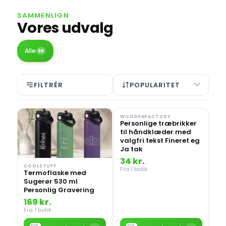
SAMMENLIGN
Vores udvalg
Alle
66
FILTRÉR
POPULARITET
WOODENFACTORY
Personlige træbrikker
til håndklæder med
valgfri tekst Fineret eg
Ja tak
34 kr.
COOLSTUFF
Fra 1 butik
Termoflaske med
Sugerør 530 ml
Personlig Gravering
169 kr.
Fra 1 butik